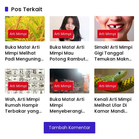
Pos Terkait
Arti Mimpi
Arti Mimpi
Arti Mimpi
Buka Mata! Arti
Buka Mata! Arti
Simak! Arti Mimpi
Mimpi Melihat
Mimpi Mau
Gigi Tanggal
Padi Menguning
Potong Rambut
Temukan Makna
yang Perlu
Tapi Tidak Jadi :
Rahasianya Disini
Diketahui
Ini Penjelasannya
Arti Mimpi
Arti Mimpi
Arti Mimpi
Wah, Arti Mimpi
Buka Mata! Arti
Kenali Arti Mimpi
Rumah Hampir
Mimpi
Melihat Ular Di
Terbakar yang
Menyeberangi
Kamar Mandi
Perlu Diketahui
Sungai Bersama
Menurut Islam :
Teman Ternyata
Ini Penjelasannya
Tambah Komentar
Ini Artinya
Menurut Pakar