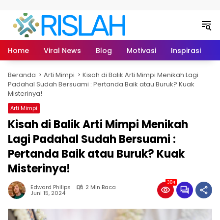
Langsung ke konten
Home
Viral News
Blog
Motivasi
Inspirasi
L
Beranda
Arti Mimpi
Kisah di Balik Arti Mimpi Menikah Lagi
Padahal Sudah Bersuami : Pertanda Baik atau Buruk? Kuak
Misterinya!
Arti Mimpi
Kisah di Balik Arti Mimpi Menikah
Lagi Padahal Sudah Bersuami :
Pertanda Baik atau Buruk? Kuak
Misterinya!
384
Edward Philips
2 Min Baca
Juni 15, 2024