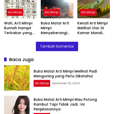
Arti Mimpi
Arti Mimpi
Arti Mimpi
Wah, Arti Mimpi
Buka Mata! Arti
Kenali Arti Mimpi
Rumah Hampir
Mimpi
Melihat Ular Di
Terbakar yang
Menyeberangi
Kamar Mandi
Perlu Diketahui
Sungai Bersama
Menurut Islam :
Teman Ternyata
Ini Penjelasannya
Tambah Komentar
Ini Artinya
Menurut Pakar
Baca Juga
Buka Mata! Arti Mimpi Melihat Padi
Menguning yang Perlu Diketahui
Arti Mimpi
Desember 29, 2024
Buka Mata! Arti Mimpi Mau Potong
Rambut Tapi Tidak Jadi : Ini
Penjelasannya