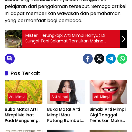
pelajaran dari pengalaman tersebut. Semoga artikel
ini dapat memberikan wawasan dan pemahaman
yang bermanfaat bagi pembaca.
Misteri Terungkap: Arti Mimpi Hanyut Di
Sungai Tapi Selamat Temukan Makna
Rahasianya Disini
Pos Terkait
Arti Mimpi
Arti Mimpi
Arti Mimpi
Buka Mata! Arti
Buka Mata! Arti
Simak! Arti Mimpi
Mimpi Melihat
Mimpi Mau
Gigi Tanggal
Padi Menguning
Potong Rambut
Temukan Makna
yang Perlu
Tapi Tidak Jadi :
Rahasianya Disini
Diketahui
Ini Penjelasannya