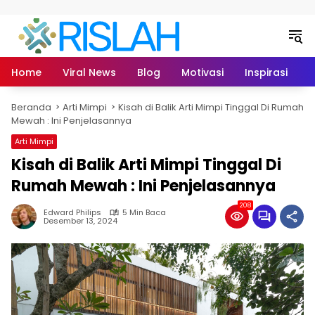
Langsung ke konten
Home
Viral News
Blog
Motivasi
Inspirasi
L
Beranda
Arti Mimpi
Kisah di Balik Arti Mimpi Tinggal Di Rumah
Mewah : Ini Penjelasannya
Arti Mimpi
Kisah di Balik Arti Mimpi Tinggal Di
Rumah Mewah : Ini Penjelasannya
208
Edward Philips
5 Min Baca
Desember 13, 2024