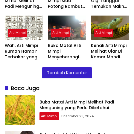
Mimpi Melihat
Mimpi Mau
Gigi Tanggal
Padi Menguning
Potong Rambut
Temukan Makna
yang Perlu
Tapi Tidak Jadi :
Rahasianya Disini
Diketahui
Ini Penjelasannya
Arti Mimpi
Arti Mimpi
Arti Mimpi
Wah, Arti Mimpi
Buka Mata! Arti
Kenali Arti Mimpi
Rumah Hampir
Mimpi
Melihat Ular Di
Terbakar yang
Menyeberangi
Kamar Mandi
Perlu Diketahui
Sungai Bersama
Menurut Islam :
Teman Ternyata
Ini Penjelasannya
Tambah Komentar
Ini Artinya
Menurut Pakar
Baca Juga
Buka Mata! Arti Mimpi Melihat Padi
Menguning yang Perlu Diketahui
Arti Mimpi
Desember 29, 2024