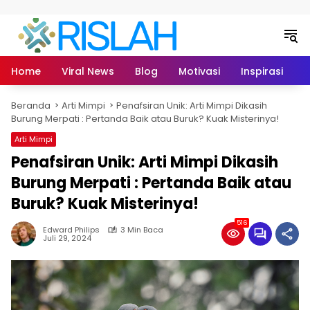
Langsung ke konten
Home
Viral News
Blog
Motivasi
Inspirasi
L
Beranda
Arti Mimpi
Penafsiran Unik: Arti Mimpi Dikasih
Burung Merpati : Pertanda Baik atau Buruk? Kuak Misterinya!
Arti Mimpi
Penafsiran Unik: Arti Mimpi Dikasih
Burung Merpati : Pertanda Baik atau
Buruk? Kuak Misterinya!
516
Edward Philips
3 Min Baca
Juli 29, 2024