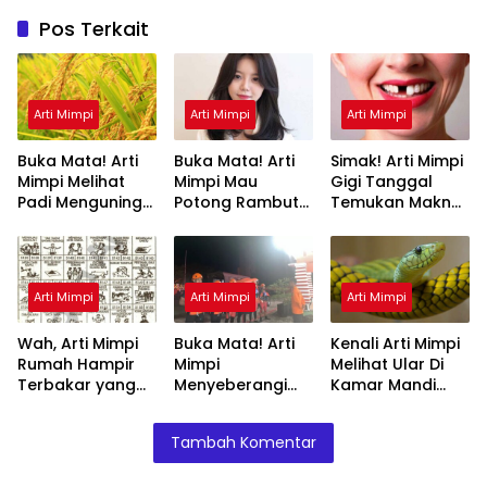
Pos Terkait
Arti Mimpi
Arti Mimpi
Arti Mimpi
Buka Mata! Arti
Buka Mata! Arti
Simak! Arti Mimpi
Mimpi Melihat
Mimpi Mau
Gigi Tanggal
Padi Menguning
Potong Rambut
Temukan Makna
yang Perlu
Tapi Tidak Jadi :
Rahasianya Disini
Diketahui
Ini Penjelasannya
Arti Mimpi
Arti Mimpi
Arti Mimpi
Wah, Arti Mimpi
Buka Mata! Arti
Kenali Arti Mimpi
Rumah Hampir
Mimpi
Melihat Ular Di
Terbakar yang
Menyeberangi
Kamar Mandi
Perlu Diketahui
Sungai Bersama
Menurut Islam :
Teman Ternyata
Ini Penjelasannya
Tambah Komentar
Ini Artinya
Menurut Pakar