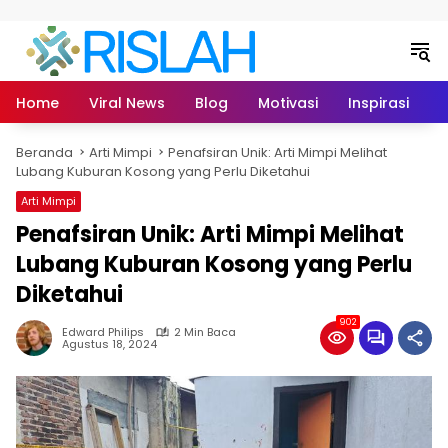
Langsung ke konten
Home
Viral News
Blog
Motivasi
Inspirasi
L
Beranda
Arti Mimpi
Penafsiran Unik: Arti Mimpi Melihat
Lubang Kuburan Kosong yang Perlu Diketahui
Arti Mimpi
Penafsiran Unik: Arti Mimpi Melihat
Lubang Kuburan Kosong yang Perlu
Diketahui
902
Edward Philips
2 Min Baca
Agustus 18, 2024