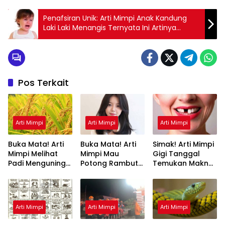
Penafsiran Unik: Arti Mimpi Anak Kandung
Laki Laki Menangis Ternyata Ini Artinya
Menurut Pakar
Pos Terkait
Arti Mimpi
Arti Mimpi
Arti Mimpi
Buka Mata! Arti
Buka Mata! Arti
Simak! Arti Mimpi
Mimpi Melihat
Mimpi Mau
Gigi Tanggal
Padi Menguning
Potong Rambut
Temukan Makna
yang Perlu
Tapi Tidak Jadi :
Rahasianya Disini
Diketahui
Ini Penjelasannya
Arti Mimpi
Arti Mimpi
Arti Mimpi