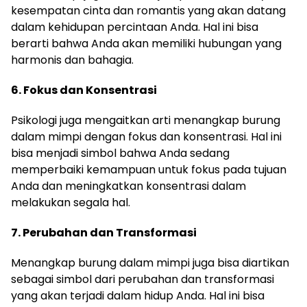
kesempatan cinta dan romantis yang akan datang
dalam kehidupan percintaan Anda. Hal ini bisa
berarti bahwa Anda akan memiliki hubungan yang
harmonis dan bahagia.
6. Fokus dan Konsentrasi
Psikologi juga mengaitkan arti menangkap burung
dalam mimpi dengan fokus dan konsentrasi. Hal ini
bisa menjadi simbol bahwa Anda sedang
memperbaiki kemampuan untuk fokus pada tujuan
Anda dan meningkatkan konsentrasi dalam
melakukan segala hal.
7. Perubahan dan Transformasi
Menangkap burung dalam mimpi juga bisa diartikan
sebagai simbol dari perubahan dan transformasi
yang akan terjadi dalam hidup Anda. Hal ini bisa