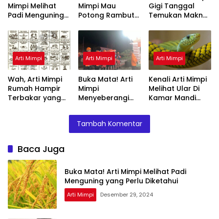
Mimpi Melihat
Mimpi Mau
Gigi Tanggal
Padi Menguning
Potong Rambut
Temukan Makna
yang Perlu
Tapi Tidak Jadi :
Rahasianya Disini
Diketahui
Ini Penjelasannya
Arti Mimpi
Arti Mimpi
Arti Mimpi
Wah, Arti Mimpi
Buka Mata! Arti
Kenali Arti Mimpi
Rumah Hampir
Mimpi
Melihat Ular Di
Terbakar yang
Menyeberangi
Kamar Mandi
Perlu Diketahui
Sungai Bersama
Menurut Islam :
Teman Ternyata
Ini Penjelasannya
Tambah Komentar
Ini Artinya
Menurut Pakar
Baca Juga
Buka Mata! Arti Mimpi Melihat Padi
Menguning yang Perlu Diketahui
Arti Mimpi
Desember 29, 2024