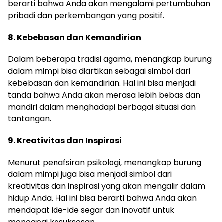
berarti bahwa Anda akan mengalami pertumbuhan
pribadi dan perkembangan yang positif.
8. Kebebasan dan Kemandirian
Dalam beberapa tradisi agama, menangkap burung
dalam mimpi bisa diartikan sebagai simbol dari
kebebasan dan kemandirian. Hal ini bisa menjadi
tanda bahwa Anda akan merasa lebih bebas dan
mandiri dalam menghadapi berbagai situasi dan
tantangan.
9. Kreativitas dan Inspirasi
Menurut penafsiran psikologi, menangkap burung
dalam mimpi juga bisa menjadi simbol dari
kreativitas dan inspirasi yang akan mengalir dalam
hidup Anda. Hal ini bisa berarti bahwa Anda akan
mendapat ide-ide segar dan inovatif untuk
mencapai kesuksesan.