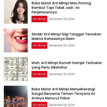
Buka Mata! Arti Mimpi Mau Potong
Rambut Tapi Tidak Jadi : Ini
Penjelasannya
Arti Mimpi
Desember 29, 2024
Simak! Arti Mimpi Gigi Tanggal Temukan
Makna Rahasianya Disini
Arti Mimpi
Desember 29, 2024
Wah, Arti Mimpi Rumah Hampir Terbakar
yang Perlu Diketahui
Arti Mimpi
Desember 29, 2024
Buka Mata! Arti Mimpi Menyeberangi
Sungai Bersama Teman Ternyata Ini
Artinya Menurut Pakar
Arti Mimpi
Desember 29, 2024