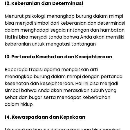
12. Keberanian dan Determinasi
Menurut psikologi, menangkap burung dalam mimpi
bisa menjadi simbol dari keberanian dan determinasi
dalam menghadapi segala rintangan dan hambatan.
Hal ini bisa menjadi tanda bahwa Anda akan memiliki
keberanian untuk mengatasi tantangan.
13. Pertanda Kesehatan dan Kesejahteraan
Beberapa tradisi agama mengaitkan arti
menangkap burung dalam mimpi dengan pertanda
kesehatan dan kesejahteraan. Hal ini bisa menjadi
simbol bahwa Anda akan merasakan tubuh yang
sehat dan bugar serta mendapat keberkahan
dalam hidup.
14. Kewaspadaan dan Kepekaan
Menangkap burung dalam mimpi juga bisa menjadi