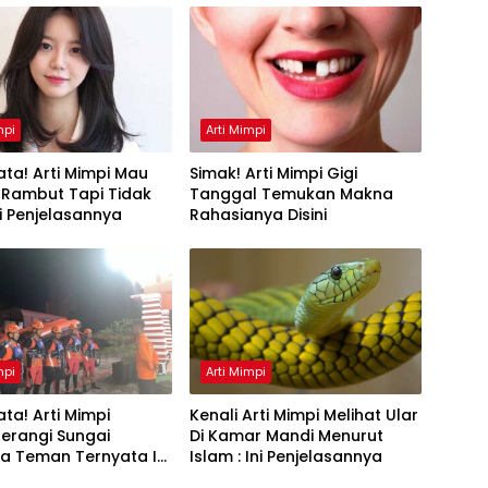
mpi
Arti Mimpi
ta! Arti Mimpi Mau
Simak! Arti Mimpi Gigi
 Rambut Tapi Tidak
Tanggal Temukan Makna
Ini Penjelasannya
Rahasianya Disini
mpi
Arti Mimpi
ta! Arti Mimpi
Kenali Arti Mimpi Melihat Ular
erangi Sungai
Di Kamar Mandi Menurut
a Teman Ternyata Ini
Islam : Ini Penjelasannya
 Menurut Pakar