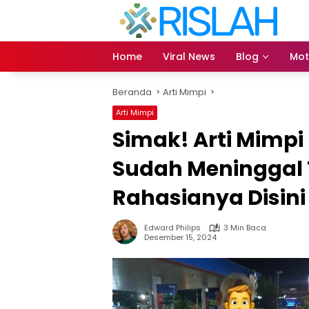
Langsung
ke
konten
Home
Viral News
Blog
Mot
Beranda
Arti Mimpi
Arti Mimpi
Simak! Arti Mimp
Sudah Meninggal
Rahasianya Disini
Edward Philips
3 Min Baca
Desember 15, 2024