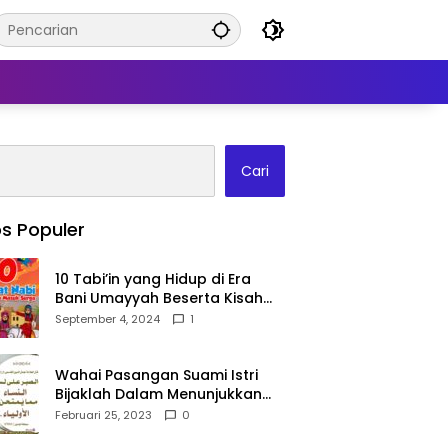
Cari
s Populer
10 Tabi’in yang Hidup di Era
Bani Umayyah Beserta Kisah
Teladan Mereka!
September 4, 2024
1
Wahai Pasangan Suami Istri
Bijaklah Dalam Menunjukkan
Kebahagiaanmu Di Publik
Februari 25, 2023
0