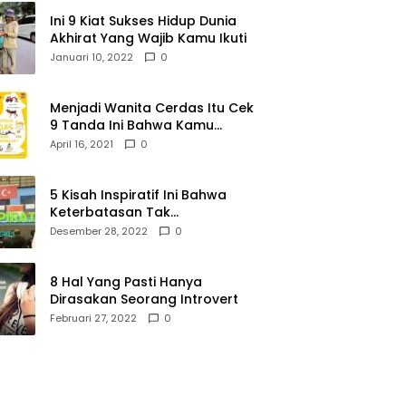
Ini 9 Kiat Sukses Hidup Dunia
Akhirat Yang Wajib Kamu Ikuti
Januari 10, 2022
0
Menjadi Wanita Cerdas Itu Cek
9 Tanda Ini Bahwa Kamu
Memang Wanita Cerdas
April 16, 2021
0
5 Kisah Inspiratif Ini Bahwa
Keterbatasan Tak
Menghalangi Segalanya
Desember 28, 2022
0
8 Hal Yang Pasti Hanya
Dirasakan Seorang Introvert
Februari 27, 2022
0