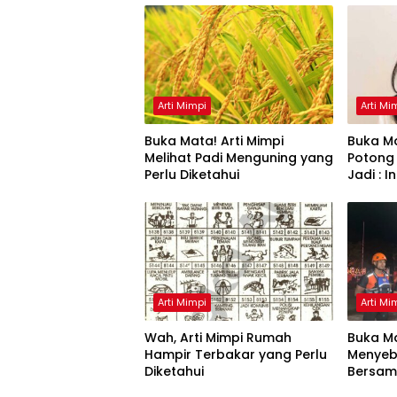
Arti Mimpi
Arti Mi
Buka Mata! Arti Mimpi
Buka Ma
Melihat Padi Menguning yang
Potong
Perlu Diketahui
Jadi : 
Arti Mimpi
Arti Mi
Wah, Arti Mimpi Rumah
Buka Ma
Hampir Terbakar yang Perlu
Menyeb
Diketahui
Bersam
Artinya