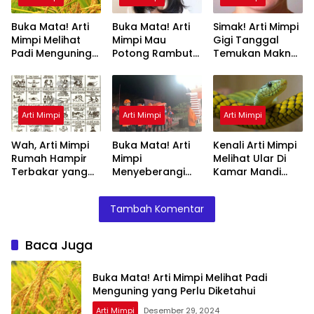
Buka Mata! Arti
Buka Mata! Arti
Simak! Arti Mimpi
Mimpi Melihat
Mimpi Mau
Gigi Tanggal
Padi Menguning
Potong Rambut
Temukan Makna
yang Perlu
Tapi Tidak Jadi :
Rahasianya Disini
Diketahui
Ini Penjelasannya
Arti Mimpi
Arti Mimpi
Arti Mimpi
Wah, Arti Mimpi
Buka Mata! Arti
Kenali Arti Mimpi
Rumah Hampir
Mimpi
Melihat Ular Di
Terbakar yang
Menyeberangi
Kamar Mandi
Perlu Diketahui
Sungai Bersama
Menurut Islam :
Teman Ternyata
Ini Penjelasannya
Tambah Komentar
Ini Artinya
Menurut Pakar
Baca Juga
Buka Mata! Arti Mimpi Melihat Padi
Menguning yang Perlu Diketahui
Arti Mimpi
Desember 29, 2024