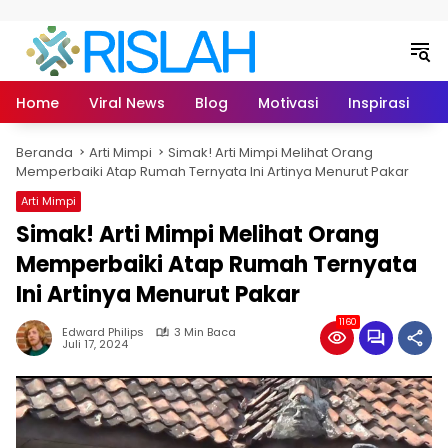
Langsung ke konten
Home
Viral News
Blog
Motivasi
Inspirasi
L
Beranda
Arti Mimpi
Simak! Arti Mimpi Melihat Orang
Memperbaiki Atap Rumah Ternyata Ini Artinya Menurut Pakar
Arti Mimpi
Simak! Arti Mimpi Melihat Orang
Memperbaiki Atap Rumah Ternyata
Ini Artinya Menurut Pakar
1160
Edward Philips
3 Min Baca
Juli 17, 2024