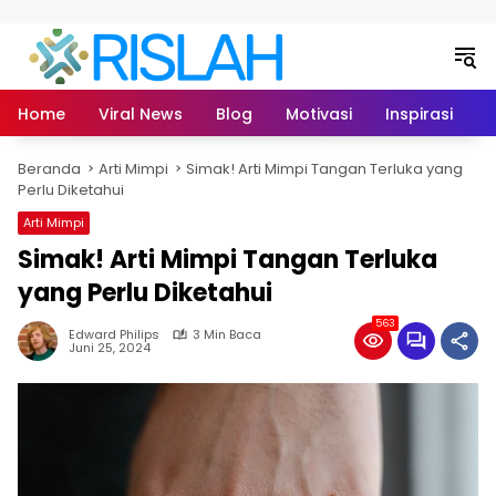
Langsung ke konten
Home
Viral News
Blog
Motivasi
Inspirasi
L
Beranda
Arti Mimpi
Simak! Arti Mimpi Tangan Terluka yang
Perlu Diketahui
Arti Mimpi
Simak! Arti Mimpi Tangan Terluka
yang Perlu Diketahui
563
Edward Philips
3 Min Baca
Juni 25, 2024