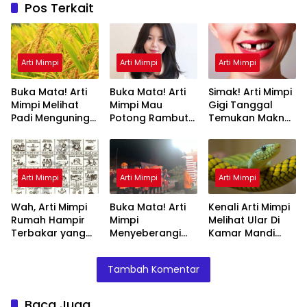
Pos Terkait
Arti Mimpi
Arti Mimpi
Arti Mimpi
Buka Mata! Arti
Buka Mata! Arti
Simak! Arti Mimpi
Mimpi Melihat
Mimpi Mau
Gigi Tanggal
Padi Menguning
Potong Rambut
Temukan Makna
yang Perlu
Tapi Tidak Jadi :
Rahasianya Disini
Diketahui
Ini Penjelasannya
Arti Mimpi
Arti Mimpi
Arti Mimpi
Wah, Arti Mimpi
Buka Mata! Arti
Kenali Arti Mimpi
Rumah Hampir
Mimpi
Melihat Ular Di
Terbakar yang
Menyeberangi
Kamar Mandi
Perlu Diketahui
Sungai Bersama
Menurut Islam :
Teman Ternyata
Ini Penjelasannya
Tambah Komentar
Ini Artinya
Menurut Pakar
Baca Juga