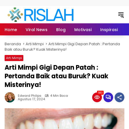
Langsung ke konten
Home
Viral News
Blog
Motivasi
Inspirasi
L
Beranda
Arti Mimpi
Arti Mimpi Gigi Depan Patah : Pertanda
Baik atau Buruk? Kuak Misterinya!
Arti Mimpi
Arti Mimpi Gigi Depan Patah :
Pertanda Baik atau Buruk? Kuak
Misterinya!
583
Edward Philips
4 Min Baca
Agustus 17, 2024