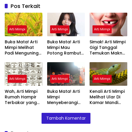
Pos Terkait
Arti Mimpi
Arti Mimpi
Arti Mimpi
Buka Mata! Arti
Buka Mata! Arti
Simak! Arti Mimpi
Mimpi Melihat
Mimpi Mau
Gigi Tanggal
Padi Menguning
Potong Rambut
Temukan Makna
yang Perlu
Tapi Tidak Jadi :
Rahasianya Disini
Diketahui
Ini Penjelasannya
Arti Mimpi
Arti Mimpi
Arti Mimpi
Wah, Arti Mimpi
Buka Mata! Arti
Kenali Arti Mimpi
Rumah Hampir
Mimpi
Melihat Ular Di
Terbakar yang
Menyeberangi
Kamar Mandi
Perlu Diketahui
Sungai Bersama
Menurut Islam :
Teman Ternyata
Ini Penjelasannya
Tambah Komentar
Ini Artinya
Menurut Pakar