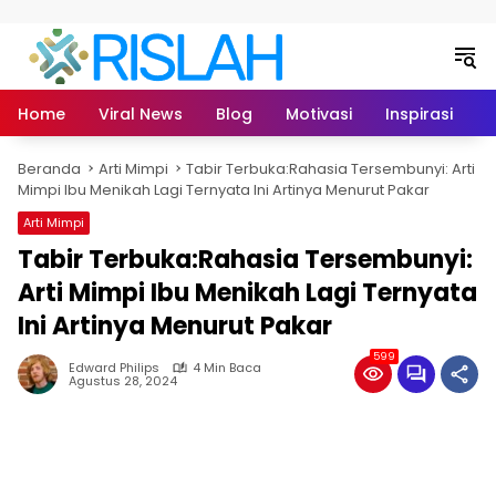
Langsung ke konten
Home
Viral News
Blog
Motivasi
Inspirasi
L
Beranda
Arti Mimpi
Tabir Terbuka:Rahasia Tersembunyi: Arti
Mimpi Ibu Menikah Lagi Ternyata Ini Artinya Menurut Pakar
Arti Mimpi
Tabir Terbuka:Rahasia Tersembunyi:
Arti Mimpi Ibu Menikah Lagi Ternyata
Ini Artinya Menurut Pakar
599
Edward Philips
4 Min Baca
Agustus 28, 2024