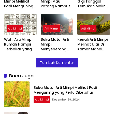
Mimpi Melihat
Mimpi Mau
Gigi Tanggal
Padi Menguning
Potong Rambut
Temukan Makna
yang Perlu
Tapi Tidak Jadi :
Rahasianya Disini
Diketahui
Ini Penjelasannya
Arti Mimpi
Arti Mimpi
Arti Mimpi
Wah, Arti Mimpi
Buka Mata! Arti
Kenali Arti Mimpi
Rumah Hampir
Mimpi
Melihat Ular Di
Terbakar yang
Menyeberangi
Kamar Mandi
Perlu Diketahui
Sungai Bersama
Menurut Islam :
Teman Ternyata
Ini Penjelasannya
Tambah Komentar
Ini Artinya
Menurut Pakar
Baca Juga
Buka Mata! Arti Mimpi Melihat Padi
Menguning yang Perlu Diketahui
Arti Mimpi
Desember 29, 2024