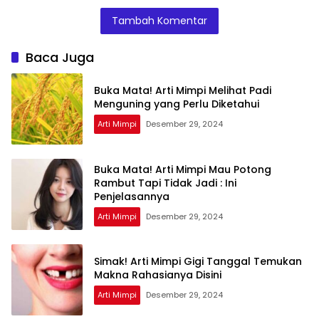
Teman Ternyata
Ini Penjelasannya
Tambah Komentar
Ini Artinya
Menurut Pakar
Baca Juga
Buka Mata! Arti Mimpi Melihat Padi
Menguning yang Perlu Diketahui
Arti Mimpi
Desember 29, 2024
Buka Mata! Arti Mimpi Mau Potong
Rambut Tapi Tidak Jadi : Ini
Penjelasannya
Arti Mimpi
Desember 29, 2024
Simak! Arti Mimpi Gigi Tanggal Temukan
Makna Rahasianya Disini
Arti Mimpi
Desember 29, 2024