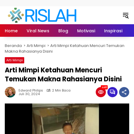
Langsung ke konten
Home
Viral News
Blog
Motivasi
Inspirasi
L
Beranda
Arti Mimpi
Arti Mimpi Ketahuan Mencuri Temukan
Makna Rahasianya Disini
Arti Mimpi
Arti Mimpi Ketahuan Mencuri
Temukan Makna Rahasianya Disini
448
Edward Philips
2 Min Baca
Juli 30, 2024