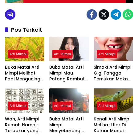
Pos Terkait
Arti Mimpi
Arti Mimpi
Arti Mimpi
Buka Mata! Arti
Buka Mata! Arti
Simak! Arti Mimpi
Mimpi Melihat
Mimpi Mau
Gigi Tanggal
Padi Menguning
Potong Rambut
Temukan Makna
yang Perlu
Tapi Tidak Jadi :
Rahasianya Disini
Diketahui
Ini Penjelasannya
Arti Mimpi
Arti Mimpi
Arti Mimpi
Wah, Arti Mimpi
Buka Mata! Arti
Kenali Arti Mimpi
Rumah Hampir
Mimpi
Melihat Ular Di
Terbakar yang
Menyeberangi
Kamar Mandi
Perlu Diketahui
Sungai Bersama
Menurut Islam :