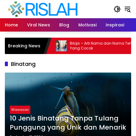
Langsung
ke
konten
Home
Viral News
Blog
Motivasi
Inspirasi
L
 dan Nama Tengah
Bilqis – Arti Nama dan Nama Tengah
Breaking News
Yang Cocok
Binatang
Wawasan
10 Jenis Binatang Tanpa Tulang
Punggung yang Unik dan Menarik