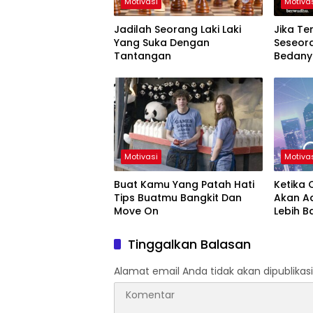
Motivasi
Motiva
Jadilah Seorang Laki Laki
Jika Te
Yang Suka Dengan
Seseor
Tantangan
Bedany
Orang I
Motivasi
Motiva
Buat Kamu Yang Patah Hati
Ketika 
Tips Buatmu Bangkit Dan
Akan A
Move On
Lebih B
Menant
Tinggalkan Balasan
Alamat email Anda tidak akan dipublikasi