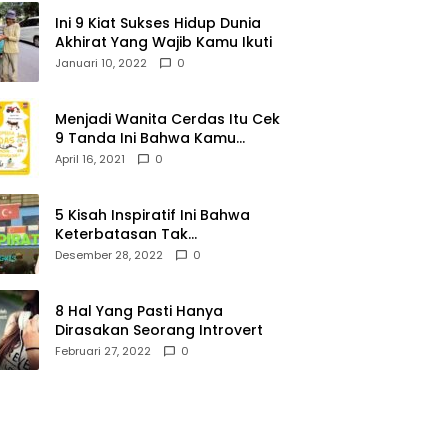
Ini 9 Kiat Sukses Hidup Dunia
Akhirat Yang Wajib Kamu Ikuti
Januari 10, 2022
0
Menjadi Wanita Cerdas Itu Cek
9 Tanda Ini Bahwa Kamu
Memang Wanita Cerdas
April 16, 2021
0
5 Kisah Inspiratif Ini Bahwa
Keterbatasan Tak
Menghalangi Segalanya
Desember 28, 2022
0
8 Hal Yang Pasti Hanya
Dirasakan Seorang Introvert
Februari 27, 2022
0