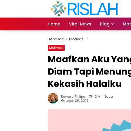
Langsung
ke
konten
Home
Viral News
Blog
Mot
Beranda
Motivasi
Motivasi
Maafkan Aku Yan
Diam Tapi Menun
Kekasih Halalku
Edward Philips
2 Min Baca
Oktober 26, 2019