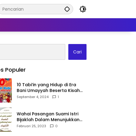
Cari
s Populer
10 Tabi’in yang Hidup di Era
Bani Umayyah Beserta Kisah
Teladan Mereka!
September 4, 2024
1
Wahai Pasangan Suami Istri
Bijaklah Dalam Menunjukkan
Kebahagiaanmu Di Publik
Februari 25, 2023
0