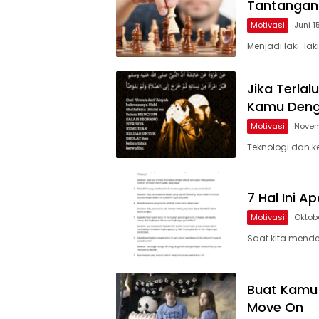
Tantangan
Motivasi
Juni 1
Menjadi laki-la
Jika Terla
Kamu Deng
Motivasi
Novem
Teknologi dan 
7 Hal Ini 
Motivasi
Oktob
Saat kita mende
Buat Kamu 
Move On