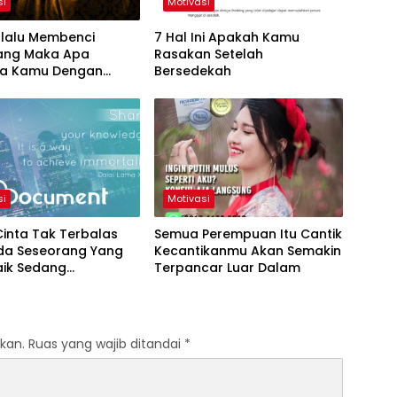
si
Motivasi
rlalu Membenci
7 Hal Ini Apakah Kamu
ang Maka Apa
Rasakan Setelah
a Kamu Dengan
Bersedekah
tu
si
Motivasi
Cinta Tak Terbalas
Semua Perempuan Itu Cantik
da Seseorang Yang
Kecantikanmu Akan Semakin
aik Sedang
Terpancar Luar Dalam
imu
kan.
Ruas yang wajib ditandai
*