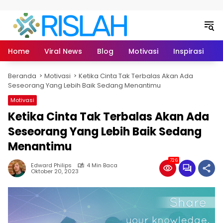
Langsung ke konten
Home
Viral News
Blog
Motivasi
Inspirasi
L
Beranda
Motivasi
Ketika Cinta Tak Terbalas Akan Ada
Seseorang Yang Lebih Baik Sedang Menantimu
Motivasi
Ketika Cinta Tak Terbalas Akan Ada
Seseorang Yang Lebih Baik Sedang
Menantimu
726
Edward Philips
4 Min Baca
Oktober 20, 2023