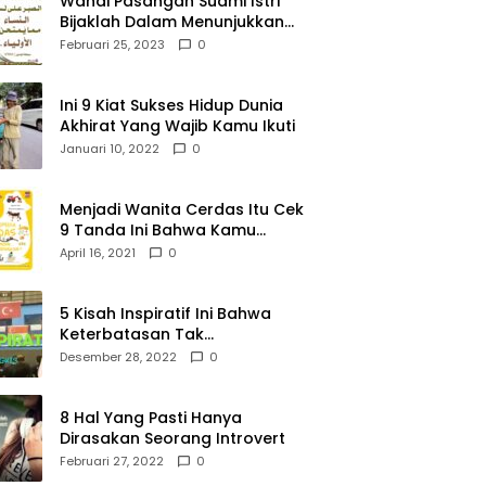
Wahai Pasangan Suami Istri
Bijaklah Dalam Menunjukkan
Kebahagiaanmu Di Publik
Februari 25, 2023
0
Ini 9 Kiat Sukses Hidup Dunia
Akhirat Yang Wajib Kamu Ikuti
Januari 10, 2022
0
Menjadi Wanita Cerdas Itu Cek
9 Tanda Ini Bahwa Kamu
Memang Wanita Cerdas
April 16, 2021
0
5 Kisah Inspiratif Ini Bahwa
Keterbatasan Tak
Menghalangi Segalanya
Desember 28, 2022
0
8 Hal Yang Pasti Hanya
Dirasakan Seorang Introvert
Februari 27, 2022
0