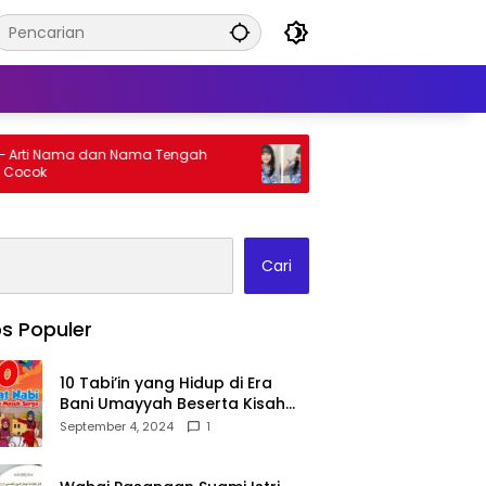
 Nama dan Nama Tengah
Bilqis – Arti Nama dan Nama Te
Yang Cocok
Cari
s Populer
10 Tabi’in yang Hidup di Era
Bani Umayyah Beserta Kisah
Teladan Mereka!
September 4, 2024
1