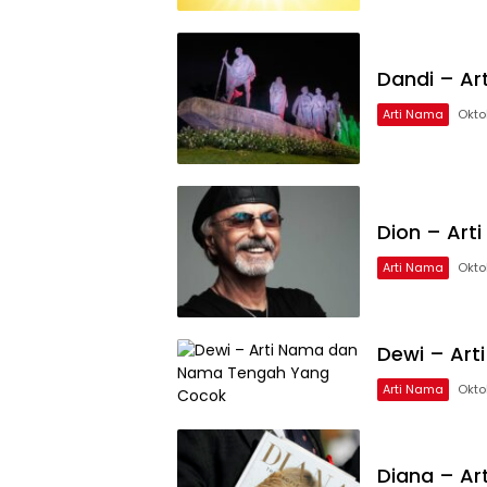
Dandi – A
Arti Nama
Okto
Dion – Ar
Arti Nama
Okto
Dewi – Ar
Arti Nama
Okto
Diana – A