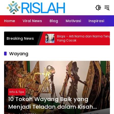
Langsung
ke
konten
Home
Viral News
Blog
Motivasi
Inspirasi
L
dan Nama Tengah
Bilqis – Arti Nama dan Nama Tengah
Breaking News
Yang Cocok
Wayang
Info & Tips
10 Tokoh Wayang Baik yang
Menjadi Teladan dalam Kisah