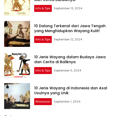
Info & Tips
September 13, 2024
10 Dalang Terkenal dari Jawa Tengah
yang Menghidupkan Wayang Kulit!
Info & Tips
September 12, 2024
10 Jenis Wayang dalam Budaya Jawa
dan Cerita di Baliknya
Info & Tips
September 5, 2024
10 Jenis Wayang di Indonesia dan Asal
Usulnya yang Unik
Wawasan
September 1, 2024