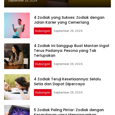
Tahun Ini?
September 29, 2024
4 Zodiak yang Sukses: Zodiak dengan
Jalan Karier yang Cemerlang
Hubungan
September 29, 2024
4 Zodiak Ini Sanggup Buat Mantan Ingat
Terus Padanya: Pesona yang Tak
Terlupakan
Hubungan
September 29, 2024
4 Zodiak Teruji Kesetiaannya: Selalu
Setia dan Dapat Dipercaya
Hubungan
September 29, 2024
5 Zodiak Paling Pintar: Zodiak dengan
Kecerdasan yang Mengagumkan