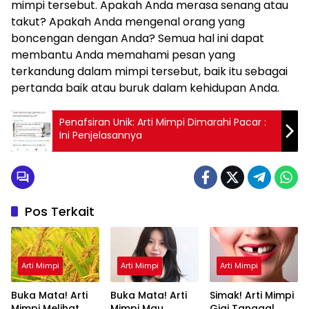
mimpi tersebut. Apakah Anda merasa senang atau
takut? Apakah Anda mengenal orang yang
boncengan dengan Anda? Semua hal ini dapat
membantu Anda memahami pesan yang
terkandung dalam mimpi tersebut, baik itu sebagai
pertanda baik atau buruk dalam kehidupan Anda.
Penafsiran Unik: Arti Mimpi Dimarahi Pacar :
Ini Penjelasannya
Pos Terkait
Arti Mimpi
Arti Mimpi
Arti Mimpi
Buka Mata! Arti
Buka Mata! Arti
Simak! Arti Mimpi
Mimpi Melihat
Mimpi Mau
Gigi Tanggal