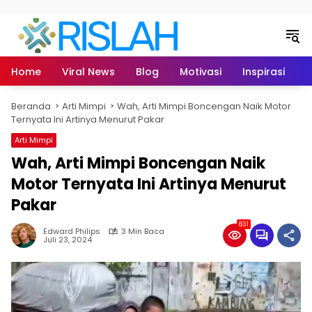
Langsung ke konten
Home
Viral News
Blog
Motivasi
Inspirasi
L
Beranda
Arti Mimpi
Wah, Arti Mimpi Boncengan Naik Motor
Ternyata Ini Artinya Menurut Pakar
Arti Mimpi
Wah, Arti Mimpi Boncengan Naik
Motor Ternyata Ini Artinya Menurut
Pakar
831
Edward Philips
3 Min Baca
Juli 23, 2024