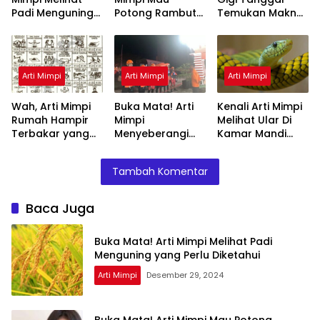
Padi Menguning
Potong Rambut
Temukan Makna
yang Perlu
Tapi Tidak Jadi :
Rahasianya Disini
Diketahui
Ini Penjelasannya
Arti Mimpi
Arti Mimpi
Arti Mimpi
Wah, Arti Mimpi
Buka Mata! Arti
Kenali Arti Mimpi
Rumah Hampir
Mimpi
Melihat Ular Di
Terbakar yang
Menyeberangi
Kamar Mandi
Perlu Diketahui
Sungai Bersama
Menurut Islam :
Teman Ternyata
Ini Penjelasannya
Tambah Komentar
Ini Artinya
Menurut Pakar
Baca Juga
Buka Mata! Arti Mimpi Melihat Padi
Menguning yang Perlu Diketahui
Arti Mimpi
Desember 29, 2024