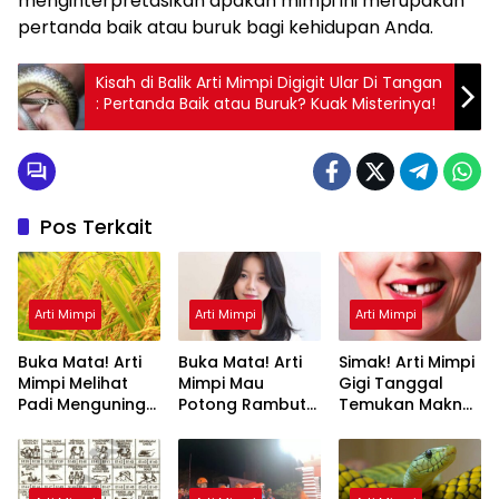
menginterpretasikan apakah mimpi ini merupakan
pertanda baik atau buruk bagi kehidupan Anda.
Kisah di Balik Arti Mimpi Digigit Ular Di Tangan
: Pertanda Baik atau Buruk? Kuak Misterinya!
Pos Terkait
Arti Mimpi
Arti Mimpi
Arti Mimpi
Buka Mata! Arti
Buka Mata! Arti
Simak! Arti Mimpi
Mimpi Melihat
Mimpi Mau
Gigi Tanggal
Padi Menguning
Potong Rambut
Temukan Makna
yang Perlu
Tapi Tidak Jadi :
Rahasianya Disini
Diketahui
Ini Penjelasannya