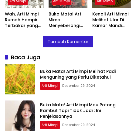
Arti Mimpi
Arti Mimpi
Arti Mimpi
Wah, Arti Mimpi
Buka Mata! Arti
Kenali Arti Mimpi
Rumah Hampir
Mimpi
Melihat Ular Di
Terbakar yang
Menyeberangi
Kamar Mandi
Perlu Diketahui
Sungai Bersama
Menurut Islam :
Teman Ternyata
Ini Penjelasannya
Tambah Komentar
Ini Artinya
Menurut Pakar
Baca Juga
Buka Mata! Arti Mimpi Melihat Padi
Menguning yang Perlu Diketahui
Arti Mimpi
Desember 29, 2024
Buka Mata! Arti Mimpi Mau Potong
Rambut Tapi Tidak Jadi : Ini
Penjelasannya
Arti Mimpi
Desember 29, 2024