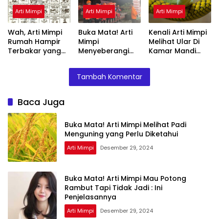
Arti Mimpi
Arti Mimpi
Arti Mimpi
Wah, Arti Mimpi
Buka Mata! Arti
Kenali Arti Mimpi
Rumah Hampir
Mimpi
Melihat Ular Di
Terbakar yang
Menyeberangi
Kamar Mandi
Perlu Diketahui
Sungai Bersama
Menurut Islam :
Teman Ternyata
Ini Penjelasannya
Tambah Komentar
Ini Artinya
Menurut Pakar
Baca Juga
Buka Mata! Arti Mimpi Melihat Padi
Menguning yang Perlu Diketahui
Arti Mimpi
Desember 29, 2024
Buka Mata! Arti Mimpi Mau Potong
Rambut Tapi Tidak Jadi : Ini
Penjelasannya
Arti Mimpi
Desember 29, 2024