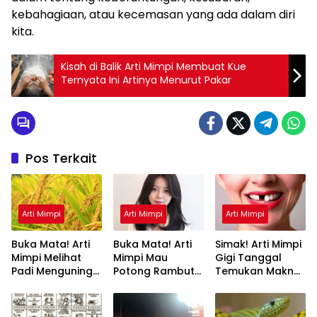
kebahagiaan, atau kecemasan yang ada dalam diri
kita.
Kisah di Balik Arti Mimpi Membuat Kue
Ternyata Ini Artinya Menurut Pakar
Pos Terkait
Arti Mimpi
Arti Mimpi
Arti Mimpi
Buka Mata! Arti
Buka Mata! Arti
Simak! Arti Mimpi
Mimpi Melihat
Mimpi Mau
Gigi Tanggal
Padi Menguning
Potong Rambut
Temukan Makna
yang Perlu
Tapi Tidak Jadi :
Rahasianya Disini
Diketahui
Ini Penjelasannya