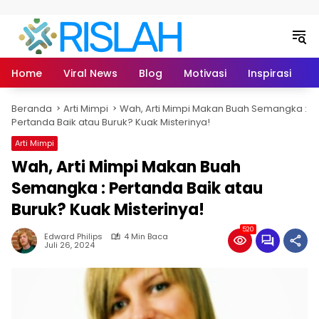
Langsung ke konten
Home
Viral News
Blog
Motivasi
Inspirasi
L
Beranda
Arti Mimpi
Wah, Arti Mimpi Makan Buah Semangka :
Pertanda Baik atau Buruk? Kuak Misterinya!
Arti Mimpi
Wah, Arti Mimpi Makan Buah
Semangka : Pertanda Baik atau
Buruk? Kuak Misterinya!
520
Edward Philips
4 Min Baca
Juli 26, 2024