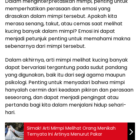
Dalam menginterpretasikan mimpi, penting untuk
memperhatikan perasaan dan emosi yang
dirasakan dalam mimpi tersebut. Apakah kita
merasa senang, takut, atau cemas saat melihat
kucing banyak dalam mimpi? Emosi ini dapat
menjadi petunjuk penting untuk memahami makna
sebenarnya dari mimpi tersebut.
Dalam akhirnya, arti mimpi melihat kucing banyak
dapat bervariasi tergantung pada sudut pandang
yang digunakan, baik itu dari segi agama maupun
psikologi. Penting untuk menyadari bahwa mimpi
hanyalah cermin dari keadaan pikiran dan perasaan
seseorang, dan dapat menjadi pengingat atau
pertanda bagi kita dalam menjalani hidup sehari-
hari.
Simak! Arti Mimpi Melihat Orang Menikah
Ternyata Ini Artinya Menurut Pakar