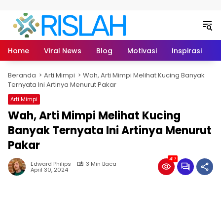
Langsung ke konten
Home
Viral News
Blog
Motivasi
Inspirasi
L
Beranda
Arti Mimpi
Wah, Arti Mimpi Melihat Kucing Banyak
Ternyata Ini Artinya Menurut Pakar
Arti Mimpi
Wah, Arti Mimpi Melihat Kucing
Banyak Ternyata Ini Artinya Menurut
Pakar
417
Edward Philips
3 Min Baca
April 30, 2024