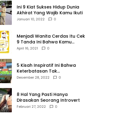
Ini 9 Kiat Sukses Hidup Dunia
Akhirat Yang Wajib Kamu Ikuti
Januari 10, 2022
0
Menjadi Wanita Cerdas Itu Cek
9 Tanda Ini Bahwa Kamu
Memang Wanita Cerdas
April 16, 2021
0
5 Kisah Inspiratif Ini Bahwa
Keterbatasan Tak
Menghalangi Segalanya
Desember 28, 2022
0
8 Hal Yang Pasti Hanya
Dirasakan Seorang Introvert
Februari 27, 2022
0