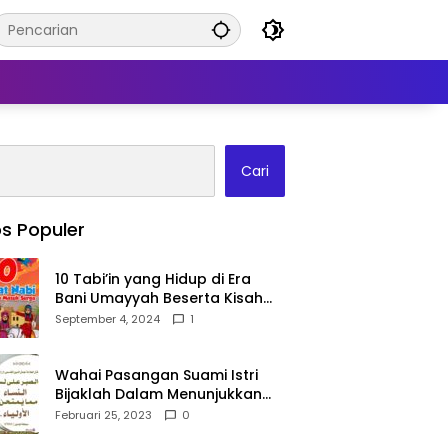
Cari
s Populer
10 Tabi’in yang Hidup di Era
Bani Umayyah Beserta Kisah
Teladan Mereka!
September 4, 2024
1
Wahai Pasangan Suami Istri
Bijaklah Dalam Menunjukkan
Kebahagiaanmu Di Publik
Februari 25, 2023
0