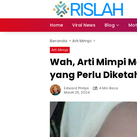
Langsung
ke
konten
Home
Viral News
Blog
Mot
Beranda
Arti Mimpi
Arti Mimpi
Wah, Arti Mimpi 
yang Perlu Diketa
Edward Philips
4 Min Baca
Maret 25, 2024