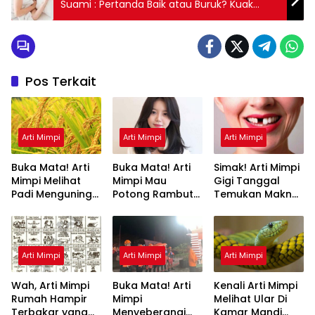
Suami : Pertanda Baik atau Buruk? Kuak
Misterinya!
Pos Terkait
Arti Mimpi
Arti Mimpi
Arti Mimpi
Buka Mata! Arti
Buka Mata! Arti
Simak! Arti Mimpi
Mimpi Melihat
Mimpi Mau
Gigi Tanggal
Padi Menguning
Potong Rambut
Temukan Makna
yang Perlu
Tapi Tidak Jadi :
Rahasianya Disini
Diketahui
Ini Penjelasannya
Arti Mimpi
Arti Mimpi
Arti Mimpi
Wah, Arti Mimpi
Buka Mata! Arti
Kenali Arti Mimpi
Rumah Hampir
Mimpi
Melihat Ular Di
Terbakar yang
Menyeberangi
Kamar Mandi