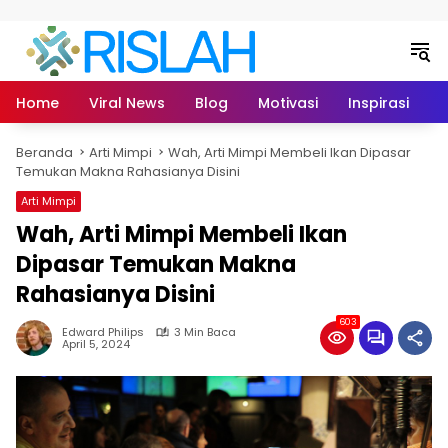
Langsung ke konten
Home
Viral News
Blog
Motivasi
Inspirasi
L
Beranda
Arti Mimpi
Wah, Arti Mimpi Membeli Ikan Dipasar
Temukan Makna Rahasianya Disini
Arti Mimpi
Wah, Arti Mimpi Membeli Ikan
Dipasar Temukan Makna
Rahasianya Disini
603
Edward Philips
3 Min Baca
April 5, 2024