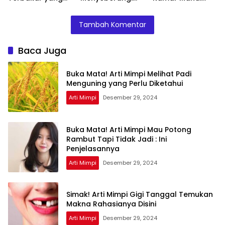
Perlu Diketahui
Sungai Bersama
Menurut Islam :
Teman Ternyata
Ini Penjelasannya
Tambah Komentar
Ini Artinya
Menurut Pakar
Baca Juga
Buka Mata! Arti Mimpi Melihat Padi
Menguning yang Perlu Diketahui
Arti Mimpi
Desember 29, 2024
Buka Mata! Arti Mimpi Mau Potong
Rambut Tapi Tidak Jadi : Ini
Penjelasannya
Arti Mimpi
Desember 29, 2024
Simak! Arti Mimpi Gigi Tanggal Temukan
Makna Rahasianya Disini
Arti Mimpi
Desember 29, 2024