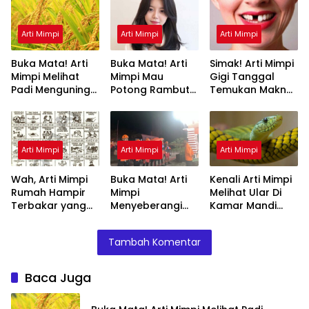
Arti Mimpi
Arti Mimpi
Arti Mimpi
Buka Mata! Arti
Buka Mata! Arti
Simak! Arti Mimpi
Mimpi Melihat
Mimpi Mau
Gigi Tanggal
Padi Menguning
Potong Rambut
Temukan Makna
yang Perlu
Tapi Tidak Jadi :
Rahasianya Disini
Diketahui
Ini Penjelasannya
Arti Mimpi
Arti Mimpi
Arti Mimpi
Wah, Arti Mimpi
Buka Mata! Arti
Kenali Arti Mimpi
Rumah Hampir
Mimpi
Melihat Ular Di
Terbakar yang
Menyeberangi
Kamar Mandi
Perlu Diketahui
Sungai Bersama
Menurut Islam :
Teman Ternyata
Ini Penjelasannya
Tambah Komentar
Ini Artinya
Menurut Pakar
Baca Juga