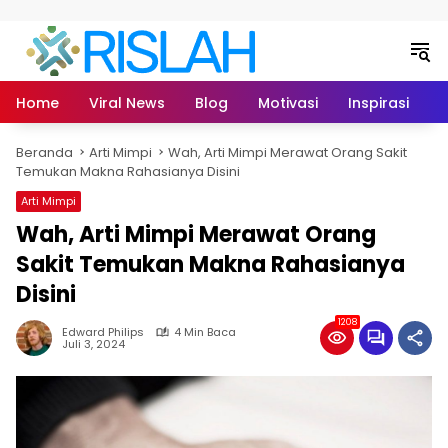
Langsung ke konten
Home
Viral News
Blog
Motivasi
Inspirasi
L
Beranda
Arti Mimpi
Wah, Arti Mimpi Merawat Orang Sakit
Temukan Makna Rahasianya Disini
Arti Mimpi
Wah, Arti Mimpi Merawat Orang
Sakit Temukan Makna Rahasianya
Disini
1208
Edward Philips
4 Min Baca
Juli 3, 2024