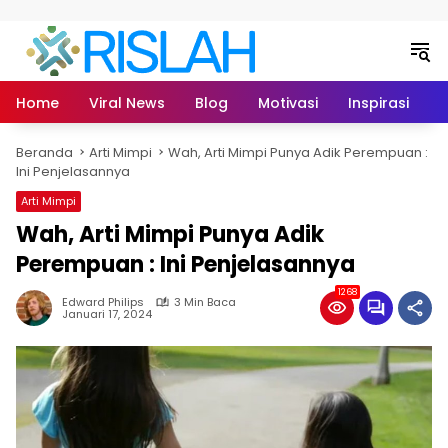
Langsung ke konten
Home
Viral News
Blog
Motivasi
Inspirasi
L
Beranda
Arti Mimpi
Wah, Arti Mimpi Punya Adik Perempuan :
Ini Penjelasannya
Arti Mimpi
Wah, Arti Mimpi Punya Adik
Perempuan : Ini Penjelasannya
1268
Edward Philips
3 Min Baca
Januari 17, 2024