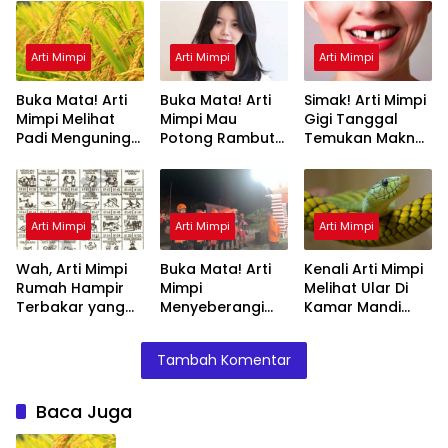
Arti Mimpi
Arti Mimpi
Arti Mimpi
Buka Mata! Arti
Buka Mata! Arti
Simak! Arti Mimpi
Mimpi Melihat
Mimpi Mau
Gigi Tanggal
Padi Menguning
Potong Rambut
Temukan Makna
yang Perlu
Tapi Tidak Jadi :
Rahasianya Disini
Diketahui
Ini Penjelasannya
Arti Mimpi
Arti Mimpi
Arti Mimpi
Wah, Arti Mimpi
Buka Mata! Arti
Kenali Arti Mimpi
Rumah Hampir
Mimpi
Melihat Ular Di
Terbakar yang
Menyeberangi
Kamar Mandi
Perlu Diketahui
Sungai Bersama
Menurut Islam :
Teman Ternyata
Ini Penjelasannya
Tambah Komentar
Ini Artinya
Menurut Pakar
Baca Juga