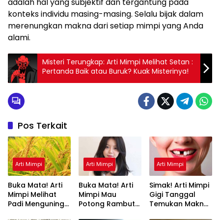
adalah hal yang subjektif dan tergantung pada
konteks individu masing-masing. Selalu bijak dalam
merenungkan makna dari setiap mimpi yang Anda
alami.
Misteri Terungkap: Arti Mimpi Melihat Setan :
Pertanda Baik atau Buruk? Kuak Misterinya!
Pos Terkait
Arti Mimpi
Arti Mimpi
Arti Mimpi
Buka Mata! Arti
Buka Mata! Arti
Simak! Arti Mimpi
Mimpi Melihat
Mimpi Mau
Gigi Tanggal
Padi Menguning
Potong Rambut
Temukan Makna
yang Perlu
Tapi Tidak Jadi :
Rahasianya Disini