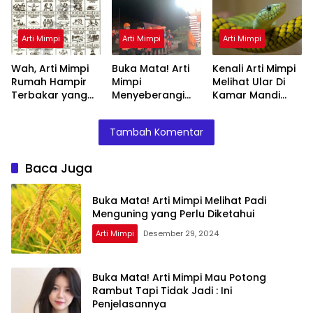
Diketahui
Ini Penjelasannya
Arti Mimpi
Arti Mimpi
Arti Mimpi
Wah, Arti Mimpi
Buka Mata! Arti
Kenali Arti Mimpi
Rumah Hampir
Mimpi
Melihat Ular Di
Terbakar yang
Menyeberangi
Kamar Mandi
Perlu Diketahui
Sungai Bersama
Menurut Islam :
Teman Ternyata
Ini Penjelasannya
Tambah Komentar
Ini Artinya
Menurut Pakar
Baca Juga
Buka Mata! Arti Mimpi Melihat Padi
Menguning yang Perlu Diketahui
Arti Mimpi
Desember 29, 2024
Buka Mata! Arti Mimpi Mau Potong
Rambut Tapi Tidak Jadi : Ini
Penjelasannya