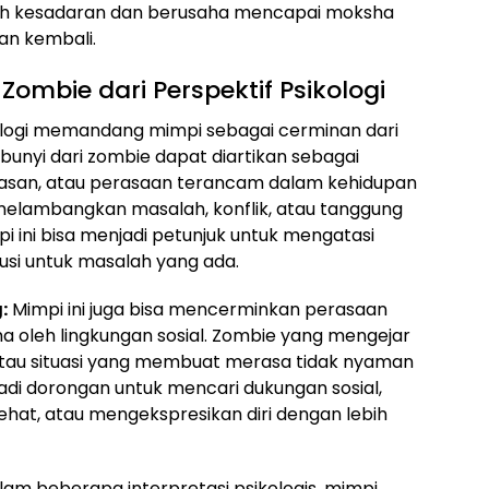
uh kesadaran dan berusaha mencapai moksha
an kembali.
Zombie dari Perspektif Psikologi
logi memandang mimpi sebagai cerminan dari
bunyi dari zombie dapat diartikan sebagai
masan, atau perasaan terancam dalam kehidupan
melambangkan masalah, konflik, atau tanggung
pi ini bisa menjadi petunjuk untuk mengatasi
usi untuk masalah yang ada.
:
Mimpi ini juga bisa mencerminkan perasaan
rima oleh lingkungan sosial. Zombie yang mengejar
au situasi yang membuat merasa tidak nyaman
jadi dorongan untuk mencari dukungan sosial,
at, atau mengekspresikan diri dengan lebih
am beberapa interpretasi psikologis, mimpi