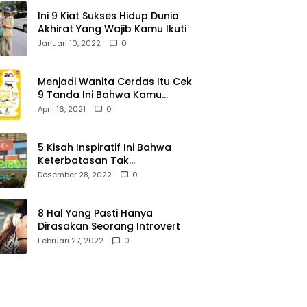
Ini 9 Kiat Sukses Hidup Dunia
Akhirat Yang Wajib Kamu Ikuti
Januari 10, 2022
0
Menjadi Wanita Cerdas Itu Cek
9 Tanda Ini Bahwa Kamu
Memang Wanita Cerdas
April 16, 2021
0
5 Kisah Inspiratif Ini Bahwa
Keterbatasan Tak
Menghalangi Segalanya
Desember 28, 2022
0
8 Hal Yang Pasti Hanya
Dirasakan Seorang Introvert
Februari 27, 2022
0