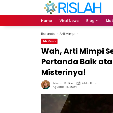
Langsung
ke
konten
Home
Viral News
Blog
Mot
Beranda
Arti Mimpi
Arti Mimpi
Wah, Arti Mimpi S
Pertanda Baik at
Misterinya!
Edward Philips
4 Min Baca
Agustus 18, 2024