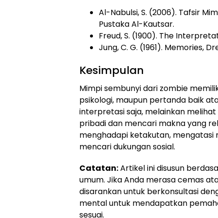
Al-Nabulsi, S. (2006). Tafsir 
Pustaka Al-Kautsar.
Freud, S. (1900). The Interpret
Jung, C. G. (1961). Memories, D
Kesimpulan
Mimpi sembunyi dari zombie memilik
psikologi, maupun pertanda baik ata
interpretasi saja, melainkan melih
pribadi dan mencari makna yang rele
menghadapi ketakutan, mengatasi m
mencari dukungan sosial.
Catatan:
Artikel ini disusun berda
umum. Jika Anda merasa cemas atau
disarankan untuk berkonsultasi den
mental untuk mendapatkan pemah
sesuai.