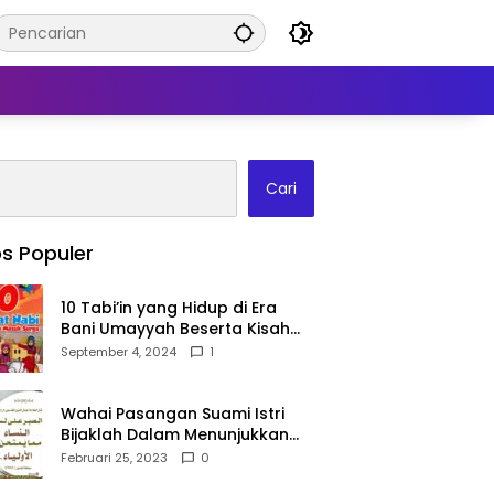
Cari
s Populer
10 Tabi’in yang Hidup di Era
Bani Umayyah Beserta Kisah
Teladan Mereka!
September 4, 2024
1
Wahai Pasangan Suami Istri
Bijaklah Dalam Menunjukkan
Kebahagiaanmu Di Publik
Februari 25, 2023
0