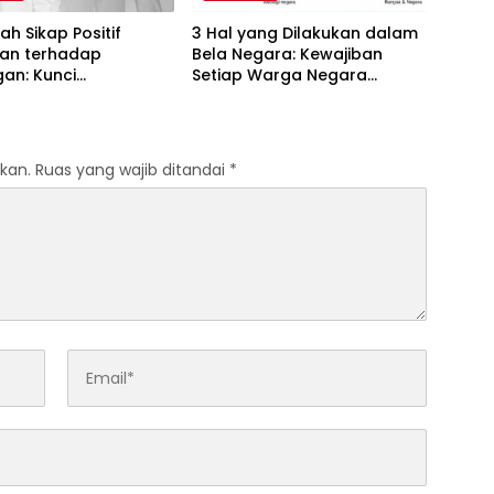
ah Sikap Positif
3 Hal yang Dilakukan dalam
an terhadap
Bela Negara: Kewajiban
an: Kunci
Setiap Warga Negara
silan Bisnis Anda!
Indonesia
kan.
Ruas yang wajib ditandai
*