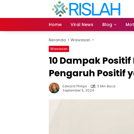
Langsung
ke
konten
Home
Viral News
Blog
Mot
Beranda
Wawasan
Wawasan
10 Dampak Positif 
Pengaruh Positif 
Edward Philips
3 Min Baca
September 5, 2024