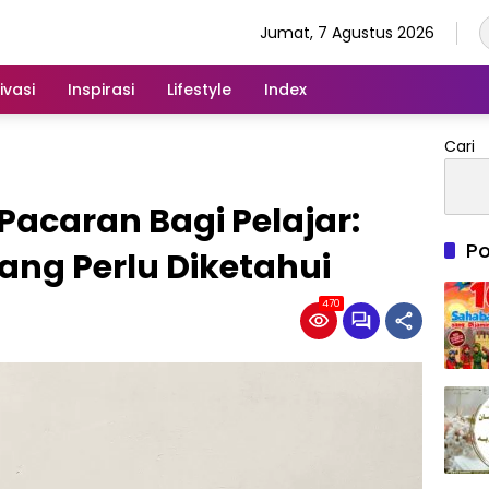
Jumat, 7 Agustus 2026
ivasi
Inspirasi
Lifestyle
Index
Cari
Pacaran Bagi Pelajar:
Po
yang Perlu Diketahui
470