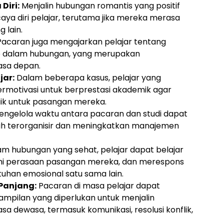
Diri:
Menjalin hubungan romantis yang positif
ya diri pelajar, terutama jika mereka merasa
 lain.
acaran juga mengajarkan pelajar tentang
 dalam hubungan, yang merupakan
asa depan.
jar:
Dalam beberapa kasus, pelajar yang
rmotivasi untuk berprestasi akademik agar
ik untuk pasangan mereka.
ngelola waktu antara pacaran dan studi dapat
ih terorganisir dan meningkatkan manajemen
m hubungan yang sehat, pelajar dapat belajar
mi perasaan pasangan mereka, dan merespons
tuhan emosional satu sama lain.
Panjang:
Pacaran di masa pelajar dapat
ilan yang diperlukan untuk menjalin
a dewasa, termasuk komunikasi, resolusi konflik,