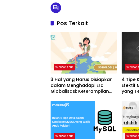
Pos Terkait
Wawasan
Wawa
3 Hal yang Harus Disiapkan
4 Tipe 
dalam Menghadapi Era
Efektif
Globalisasi: Keterampilan
yang T
untuk Sukses
Wawasan
Wawa