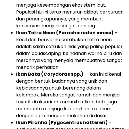
menjaga keseimbangan ekosistem laut.
Populasi hiu ini terus menurun akibat perburuan
dan penangkapannya, yang membuat
konservasi menjadi sangat penting.
Ikan Tetra Neon (Paracheirodon innesi)
–
Kecil dan berwarna cerah, ikan tetra neon
adalah salah satu ikan hias yang paling populer
dalam aquascaping. Keindahan warna biru dan
merahnya yang menyala membuatnya sangat
menarik perhatian.
Ikan Bata (Corydoras spp.)
– Ikan ini dikenal
dengan bentuk badannya yang unik dan
kebiasaannya untuk berenang dalam
kelompok. Mereka sangat ramah dan menjadi
favorit di akuarium komunitas. Ikan bata juga
membantu menjaga kebersihan akuarium
dengan cara mencari makanan di dasar.
Ikan Piranha (Pygocentrus nattereri)
–