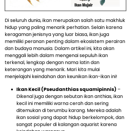
Di seluruh dunia, ikan merupakan salah satu makhluk
hidup yang paling menarik perhatian. Selain karena
keragaman jenisnya yang luar biasa, ikan juga
memiliki peranan penting dalam ekosistem perairan
dan budaya manusia. Dalam artikel ini, kita akan
menggali lebih dalam mengenai sepuluh ikan
terkenal, lengkap dengan nama latin dan
keterangan yang menarik. Mari kita mulai
menjelajahi keindahan dan keunikan ikan-ikan ini!
Ikan Kecil (Pseudanthias squamipinnis)
–
Dikenal juga dengan sebutan ikan anthias, ikan
kecil ini memiliki warna cerah dan sering
ditemukan di terumbu karang. Mereka adalah
ikan sosial yang dapat hidup berkelompok, dan
sangat populer di kalangan aquarist karena