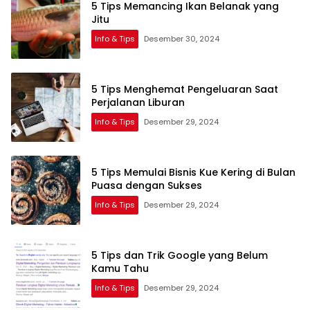
5 Tips Memancing Ikan Belanak yang
Jitu
Info & Tips
Desember 30, 2024
5 Tips Menghemat Pengeluaran Saat
Perjalanan Liburan
Info & Tips
Desember 29, 2024
5 Tips Memulai Bisnis Kue Kering di Bulan
Puasa dengan Sukses
Info & Tips
Desember 29, 2024
5 Tips dan Trik Google yang Belum
Kamu Tahu
Info & Tips
Desember 29, 2024