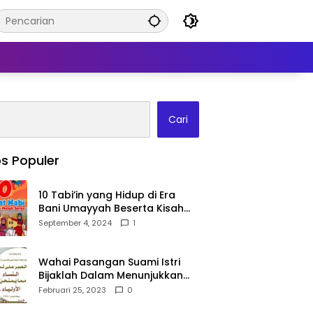
Cari
s Populer
10 Tabi’in yang Hidup di Era
Bani Umayyah Beserta Kisah
Teladan Mereka!
September 4, 2024
1
Wahai Pasangan Suami Istri
Bijaklah Dalam Menunjukkan
Kebahagiaanmu Di Publik
Februari 25, 2023
0