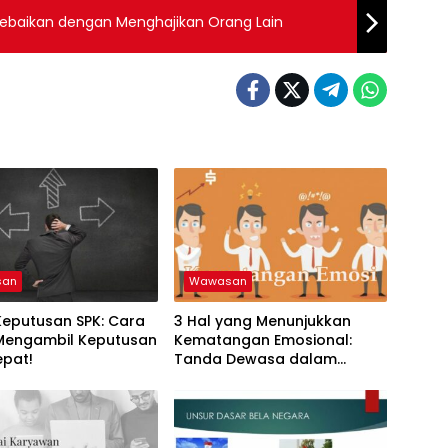
 Kebaikan dengan Menghajikan Orang Lain
san
Wawasan
Keputusan SPK: Cara
3 Hal yang Menunjukkan
 Mengambil Keputusan
Kematangan Emosional:
epat!
Tanda Dewasa dalam
Menghadapi Hidup