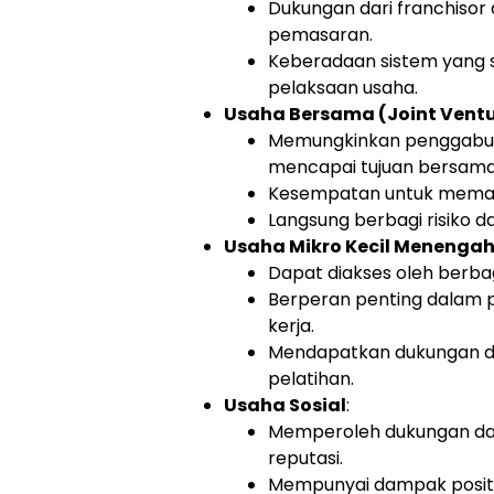
Dukungan dari franchisor 
pemasaran.
Keberadaan sistem yang 
pelaksaan usaha.
Usaha Bersama (Joint Ventu
Memungkinkan penggabung
mencapai tujuan bersama
Kesempatan untuk memasu
Langsung berbagi risiko d
Usaha Mikro Kecil Menenga
Dapat diakses oleh berba
Berperan penting dalam 
kerja.
Mendapatkan dukungan d
pelatihan.
Usaha Sosial
:
Memperoleh dukungan dari
reputasi.
Mempunyai dampak positi