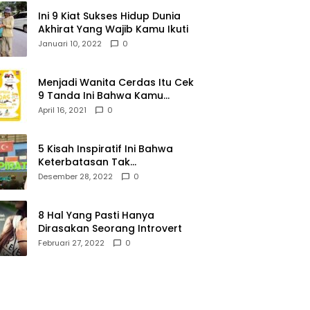
Ini 9 Kiat Sukses Hidup Dunia
Akhirat Yang Wajib Kamu Ikuti
Januari 10, 2022
0
Menjadi Wanita Cerdas Itu Cek
9 Tanda Ini Bahwa Kamu
Memang Wanita Cerdas
April 16, 2021
0
5 Kisah Inspiratif Ini Bahwa
Keterbatasan Tak
Menghalangi Segalanya
Desember 28, 2022
0
8 Hal Yang Pasti Hanya
Dirasakan Seorang Introvert
Februari 27, 2022
0