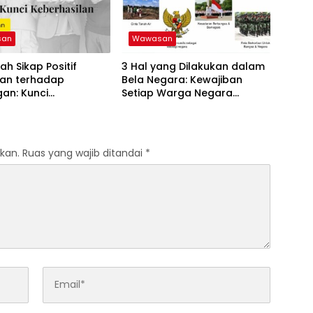
san
Wawasan
ah Sikap Positif
3 Hal yang Dilakukan dalam
an terhadap
Bela Negara: Kewajiban
an: Kunci
Setiap Warga Negara
silan Bisnis Anda!
Indonesia
kan.
Ruas yang wajib ditandai
*