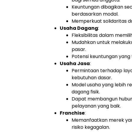
Keuntungan dibagikan seca
berdasarkan modal.
Memperkuat solidaritas d
Usaha Dagang
:
Fleksibilitas dalam memil
Mudahkan untuk melakuka
pasar.
Potensi keuntungan yang 
Usaha Jasa
:
Permintaan terhadap laya
kebutuhan dasar.
Model usaha yang lebih r
dagang fisik.
Dapat membangun hubung
pelayanan yang baik.
Franchise
:
Memanfaatkan merek yang
risiko kegagalan.