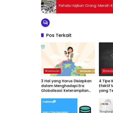
Pahala Hajikan Orang: Meraih
Pos Terkait
Wawasan
Wawa
3 Hal yang Harus Disiapkan
4 Tipe 
dalam Menghadapi Era
Efektif
Globalisasi: Keterampilan
yang T
untuk Sukses