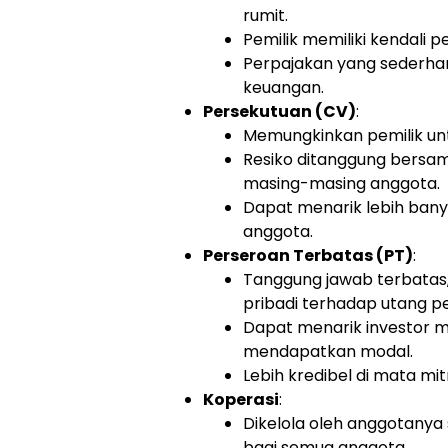
rumit.
Pemilik memiliki kendali 
Perpajakan yang sederhan
keuangan.
Persekutuan (CV)
:
Memungkinkan pemilik un
Resiko ditanggung bersam
masing-masing anggota.
Dapat menarik lebih bany
anggota.
Perseroan Terbatas (PT)
:
Tanggung jawab terbatas,
pribadi terhadap utang p
Dapat menarik investor m
mendapatkan modal.
Lebih kredibel di mata mi
Koperasi
:
Dikelola oleh anggotanya
bagi semua anggota.