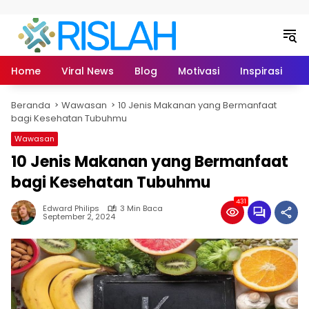
Langsung ke konten
Home
Viral News
Blog
Motivasi
Inspirasi
L
Beranda
Wawasan
10 Jenis Makanan yang Bermanfaat
bagi Kesehatan Tubuhmu
Wawasan
10 Jenis Makanan yang Bermanfaat
bagi Kesehatan Tubuhmu
431
Edward Philips
3 Min Baca
September 2, 2024