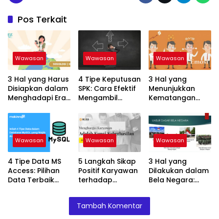
Pos Terkait
Wawasan
Wawasan
Wawasan
3 Hal yang Harus
4 Tipe Keputusan
3 Hal yang
Disiapkan dalam
SPK: Cara Efektif
Menunjukkan
Menghadapi Era
Mengambil
Kematangan
Globalisasi:
Keputusan yang
Emosional:
Keterampilan
Tepat!
Tanda Dewasa
untuk Sukses
dalam
Menghadapi
Wawasan
Wawasan
Wawasan
Hidup
4 Tipe Data MS
5 Langkah Sikap
3 Hal yang
Access: Pilihan
Positif Karyawan
Dilakukan dalam
Data Terbaik
terhadap
Bela Negara:
untuk Database
Pelanggan: Kunci
Kewajiban Setiap
Anda!
Keberhasilan
Warga Negara
Tambah Komentar
Bisnis Anda!
Indonesia