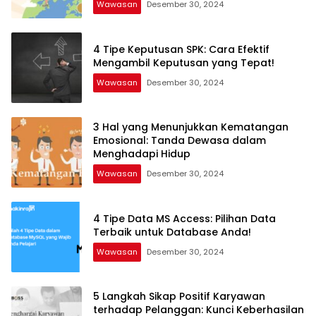
Wawasan
Desember 30, 2024
4 Tipe Keputusan SPK: Cara Efektif
Mengambil Keputusan yang Tepat!
Wawasan
Desember 30, 2024
3 Hal yang Menunjukkan Kematangan
Emosional: Tanda Dewasa dalam
Menghadapi Hidup
Wawasan
Desember 30, 2024
4 Tipe Data MS Access: Pilihan Data
Terbaik untuk Database Anda!
Wawasan
Desember 30, 2024
5 Langkah Sikap Positif Karyawan
terhadap Pelanggan: Kunci Keberhasilan