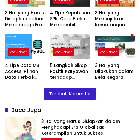
3 Hal yang Harus
4 Tipe Keputusan
3 Hal yang
Disiapkan dalam
SPK: Cara Efektif
Menunjukkan
Menghadapi Era
Mengambil
Kematangan
Globalisasi:
Keputusan yang
Emosional:
Keterampilan
Tepat!
Tanda Dewasa
untuk Sukses
dalam
Menghadapi
Wawasan
Wawasan
Wawasan
Hidup
4 Tipe Data MS
5 Langkah Sikap
3 Hal yang
Access: Pilihan
Positif Karyawan
Dilakukan dalam
Data Terbaik
terhadap
Bela Negara:
untuk Database
Pelanggan: Kunci
Kewajiban Setiap
Anda!
Keberhasilan
Warga Negara
Tambah Komentar
Bisnis Anda!
Indonesia
Baca Juga
3 Hal yang Harus Disiapkan dalam
Menghadapi Era Globalisasi:
Keterampilan untuk Sukses