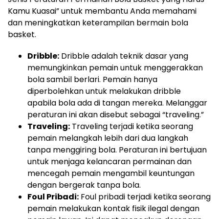
Kamu Kuasai” untuk membantu Anda memahami
dan meningkatkan keterampilan bermain bola
basket.
Dribble:
Dribble adalah teknik dasar yang
memungkinkan pemain untuk menggerakkan
bola sambil berlari. Pemain hanya
diperbolehkan untuk melakukan dribble
apabila bola ada di tangan mereka. Melanggar
peraturan ini akan disebut sebagai “traveling.”
Traveling:
Traveling terjadi ketika seorang
pemain melangkah lebih dari dua langkah
tanpa menggiring bola. Peraturan ini bertujuan
untuk menjaga kelancaran permainan dan
mencegah pemain mengambil keuntungan
dengan bergerak tanpa bola.
Foul Pribadi:
Foul pribadi terjadi ketika seorang
pemain melakukan kontak fisik ilegal dengan