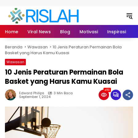
Langsung ke konten
Home
Viral News
Blog
Motivasi
Inspirasi
L
Beranda
Wawasan
10 Jenis Peraturan Permainan Bola
Basket yang Harus Kamu Kuasai
Wawasan
10 Jenis Peraturan Permainan Bola
Basket yang Harus Kamu Kuasai
450
Edward Philips
3 Min Baca
September 1, 2024