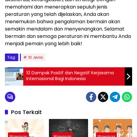
memahami dan menerapkan sepuluh jenis
peraturan yang telah dijelaskan, Anda akan
menemukan bahwa pengalaman bermain akan
semakin mendalam dan menyenangkan. Selamat
bermain dan semoga peraturan ini membantu Anda
menjadi pemain yang lebih baik!
Tag:
10 Jenis
10 Dampak Positif dan Negatif Kerjasama
Internasional Bagi Indonesia
Pos Terkait
Wawasan
Wawasan
Wawasan