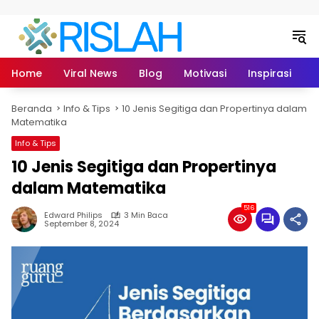
Langsung ke konten
Home
Viral News
Blog
Motivasi
Inspirasi
L
Beranda
Info & Tips
10 Jenis Segitiga dan Propertinya dalam
Matematika
Info & Tips
10 Jenis Segitiga dan Propertinya
dalam Matematika
516
Edward Philips
3 Min Baca
September 8, 2024