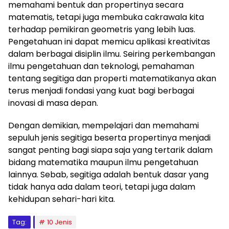
memahami bentuk dan propertinya secara
matematis, tetapi juga membuka cakrawala kita
terhadap pemikiran geometris yang lebih luas.
Pengetahuan ini dapat memicu aplikasi kreativitas
dalam berbagai disiplin ilmu. Seiring perkembangan
ilmu pengetahuan dan teknologi, pemahaman
tentang segitiga dan properti matematikanya akan
terus menjadi fondasi yang kuat bagi berbagai
inovasi di masa depan.
Dengan demikian, mempelajari dan memahami
sepuluh jenis segitiga beserta propertinya menjadi
sangat penting bagi siapa saja yang tertarik dalam
bidang matematika maupun ilmu pengetahuan
lainnya. Sebab, segitiga adalah bentuk dasar yang
tidak hanya ada dalam teori, tetapi juga dalam
kehidupan sehari-hari kita.
Tag:
10 Jenis