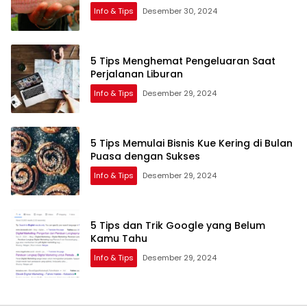
Info & Tips
Desember 30, 2024
5 Tips Menghemat Pengeluaran Saat
Perjalanan Liburan
Info & Tips
Desember 29, 2024
5 Tips Memulai Bisnis Kue Kering di Bulan
Puasa dengan Sukses
Info & Tips
Desember 29, 2024
5 Tips dan Trik Google yang Belum
Kamu Tahu
Info & Tips
Desember 29, 2024