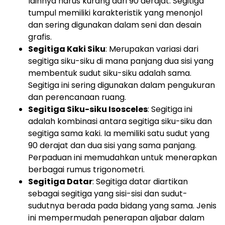
lainnya harus kurang dari 90 derajat. Segitiga
tumpul memiliki karakteristik yang menonjol
dan sering digunakan dalam seni dan desain
grafis.
Segitiga Kaki Siku
: Merupakan variasi dari
segitiga siku-siku di mana panjang dua sisi yang
membentuk sudut siku-siku adalah sama.
Segitiga ini sering digunakan dalam pengukuran
dan perencanaan ruang.
Segitiga Siku-siku Isosceles
: Segitiga ini
adalah kombinasi antara segitiga siku-siku dan
segitiga sama kaki. Ia memiliki satu sudut yang
90 derajat dan dua sisi yang sama panjang.
Perpaduan ini memudahkan untuk menerapkan
berbagai rumus trigonometri.
Segitiga Datar
: Segitiga datar diartikan
sebagai segitiga yang sisi-sisi dan sudut-
sudutnya berada pada bidang yang sama. Jenis
ini mempermudah penerapan aljabar dalam