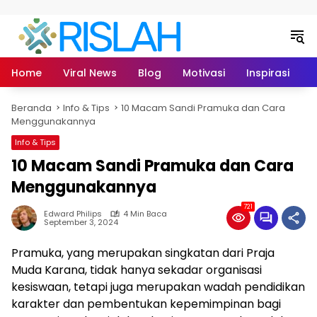
Langsung ke konten
Home
Viral News
Blog
Motivasi
Inspirasi
L
Beranda
Info & Tips
10 Macam Sandi Pramuka dan Cara
Menggunakannya
Info & Tips
10 Macam Sandi Pramuka dan Cara
Menggunakannya
721
Edward Philips
4 Min Baca
September 3, 2024
Pramuka, yang merupakan singkatan dari Praja
Muda Karana, tidak hanya sekadar organisasi
kesiswaan, tetapi juga merupakan wadah pendidikan
karakter dan pembentukan kepemimpinan bagi