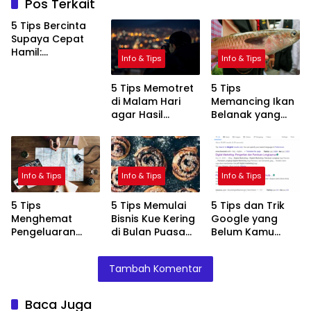
Pos Terkait
5 Tips Bercinta
Supaya Cepat
Hamil:
Info & Tips
Info & Tips
Meningkatkan
Peluang
5 Tips Memotret
5 Tips
Kehamilan
di Malam Hari
Memancing Ikan
dengan Cara
agar Hasil
Belanak yang
Alami
Maksimal
Jitu
Info & Tips
Info & Tips
Info & Tips
5 Tips
5 Tips Memulai
5 Tips dan Trik
Menghemat
Bisnis Kue Kering
Google yang
Pengeluaran
di Bulan Puasa
Belum Kamu
Saat Perjalanan
dengan Sukses
Tahu
Liburan
Tambah Komentar
Baca Juga