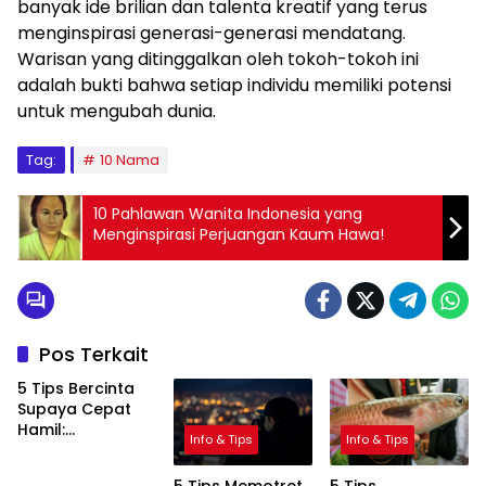
banyak ide brilian dan talenta kreatif yang terus
menginspirasi generasi-generasi mendatang.
Warisan yang ditinggalkan oleh tokoh-tokoh ini
adalah bukti bahwa setiap individu memiliki potensi
untuk mengubah dunia.
Tag:
10 Nama
10 Pahlawan Wanita Indonesia yang
Menginspirasi Perjuangan Kaum Hawa!
Pos Terkait
5 Tips Bercinta
Supaya Cepat
Hamil:
Info & Tips
Info & Tips
Meningkatkan
Peluang