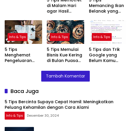
5 Tips Memotret
5 Tips
Kehamilan
di Malam Hari
Memancing Ikan
dengan Cara
agar Hasil
Belanak yang
Alami
Maksimal
Jitu
Info & Tips
Info & Tips
Info & Tips
5 Tips
5 Tips Memulai
5 Tips dan Trik
Menghemat
Bisnis Kue Kering
Google yang
Pengeluaran
di Bulan Puasa
Belum Kamu
Saat Perjalanan
dengan Sukses
Tahu
Liburan
Tambah Komentar
Baca Juga
5 Tips Bercinta Supaya Cepat Hamil: Meningkatkan
Peluang Kehamilan dengan Cara Alami
Info & Tips
Desember 30, 2024