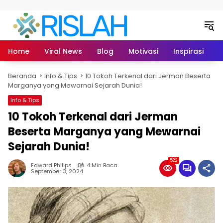
Langsung ke konten
Home
Viral News
Blog
Motivasi
Inspirasi
L
Beranda
Info & Tips
10 Tokoh Terkenal dari Jerman Beserta
Marganya yang Mewarnai Sejarah Dunia!
Info & Tips
10 Tokoh Terkenal dari Jerman
Beserta Marganya yang Mewarnai
Sejarah Dunia!
522
Edward Philips
4 Min Baca
September 3, 2024