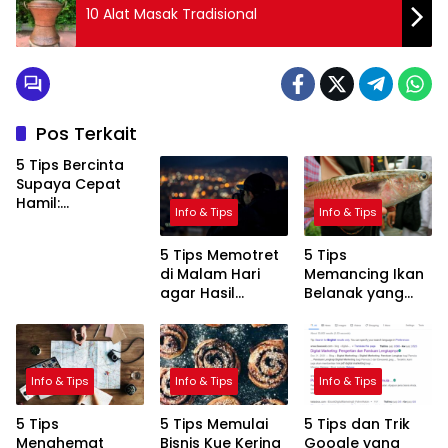
10 Alat Masak Tradisional
Pos Terkait
5 Tips Bercinta
Supaya Cepat
Hamil:
Info & Tips
Info & Tips
Meningkatkan
Peluang
5 Tips Memotret
5 Tips
Kehamilan
di Malam Hari
Memancing Ikan
dengan Cara
agar Hasil
Belanak yang
Alami
Maksimal
Jitu
Info & Tips
Info & Tips
Info & Tips
5 Tips
5 Tips Memulai
5 Tips dan Trik
Menghemat
Bisnis Kue Kering
Google yang