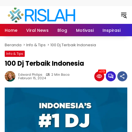
Langsung ke konten
Home
Viral News
Blog
Motivasi
Inspirasi
L
Beranda
Info & Tips
100 Dj Terbaik Indonesia
Info & Tips
100 Dj Terbaik Indonesia
4351
Edward Philips
2 Min Baca
Februari 15, 2024