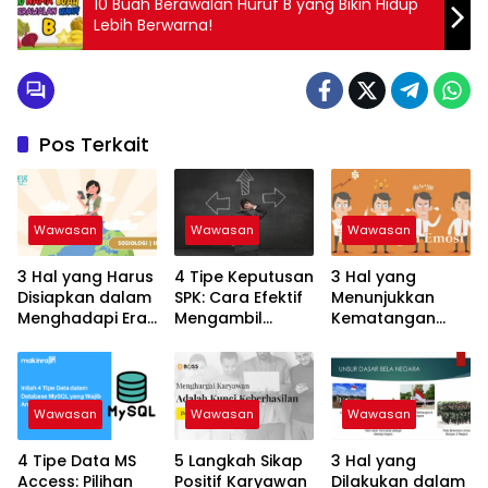
10 Buah Berawalan Huruf B yang Bikin Hidup
Lebih Berwarna!
Pos Terkait
Wawasan
Wawasan
Wawasan
3 Hal yang Harus
4 Tipe Keputusan
3 Hal yang
Disiapkan dalam
SPK: Cara Efektif
Menunjukkan
Menghadapi Era
Mengambil
Kematangan
Globalisasi:
Keputusan yang
Emosional:
Keterampilan
Tepat!
Tanda Dewasa
untuk Sukses
dalam
Menghadapi
Wawasan
Wawasan
Wawasan
Hidup
4 Tipe Data MS
5 Langkah Sikap
3 Hal yang
Access: Pilihan
Positif Karyawan
Dilakukan dalam