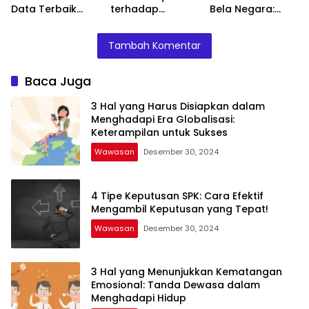
Data Terbaik
terhadap
Bela Negara:
untuk Database
Pelanggan: Kunci
Kewajiban Setiap
Anda!
Keberhasilan
Warga Negara
Tambah Komentar
Bisnis Anda!
Indonesia
Baca Juga
3 Hal yang Harus Disiapkan dalam
Menghadapi Era Globalisasi:
Keterampilan untuk Sukses
Wawasan
Desember 30, 2024
4 Tipe Keputusan SPK: Cara Efektif
Mengambil Keputusan yang Tepat!
Wawasan
Desember 30, 2024
3 Hal yang Menunjukkan Kematangan
Emosional: Tanda Dewasa dalam
Menghadapi Hidup