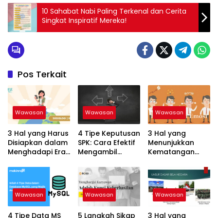
10 Sahabat Nabi Paling Terkenal dan Cerita
Singkat Inspiratif Mereka!
Pos Terkait
Wawasan
Wawasan
Wawasan
3 Hal yang Harus
4 Tipe Keputusan
3 Hal yang
Disiapkan dalam
SPK: Cara Efektif
Menunjukkan
Menghadapi Era
Mengambil
Kematangan
Globalisasi:
Keputusan yang
Emosional:
Keterampilan
Tepat!
Tanda Dewasa
untuk Sukses
dalam
Menghadapi
Wawasan
Wawasan
Wawasan
Hidup
4 Tipe Data MS
5 Langkah Sikap
3 Hal yang