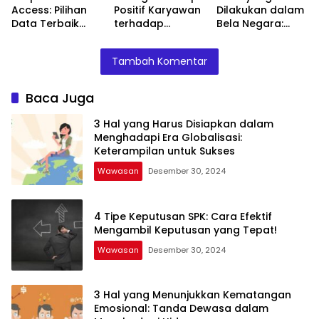
Access: Pilihan
Positif Karyawan
Dilakukan dalam
Data Terbaik
terhadap
Bela Negara:
untuk Database
Pelanggan: Kunci
Kewajiban Setiap
Anda!
Keberhasilan
Warga Negara
Tambah Komentar
Bisnis Anda!
Indonesia
Baca Juga
3 Hal yang Harus Disiapkan dalam
Menghadapi Era Globalisasi:
Keterampilan untuk Sukses
Wawasan
Desember 30, 2024
4 Tipe Keputusan SPK: Cara Efektif
Mengambil Keputusan yang Tepat!
Wawasan
Desember 30, 2024
3 Hal yang Menunjukkan Kematangan
Emosional: Tanda Dewasa dalam