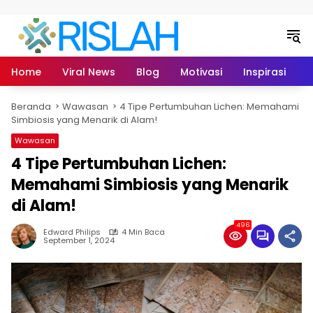
Langsung ke konten
Home
Viral News
Blog
Motivasi
Inspirasi
L
Beranda
Wawasan
4 Tipe Pertumbuhan Lichen: Memahami
Simbiosis yang Menarik di Alam!
Wawasan
4 Tipe Pertumbuhan Lichen:
Memahami Simbiosis yang Menarik
di Alam!
496
Edward Philips
4 Min Baca
September 1, 2024