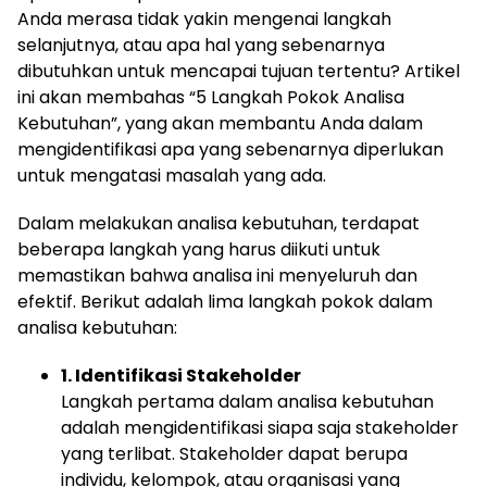
Anda merasa tidak yakin mengenai langkah
selanjutnya, atau apa hal yang sebenarnya
dibutuhkan untuk mencapai tujuan tertentu? Artikel
ini akan membahas “5 Langkah Pokok Analisa
Kebutuhan”, yang akan membantu Anda dalam
mengidentifikasi apa yang sebenarnya diperlukan
untuk mengatasi masalah yang ada.
Dalam melakukan analisa kebutuhan, terdapat
beberapa langkah yang harus diikuti untuk
memastikan bahwa analisa ini menyeluruh dan
efektif. Berikut adalah lima langkah pokok dalam
analisa kebutuhan:
1. Identifikasi Stakeholder
Langkah pertama dalam analisa kebutuhan
adalah mengidentifikasi siapa saja stakeholder
yang terlibat. Stakeholder dapat berupa
individu, kelompok, atau organisasi yang