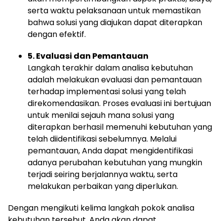
serta waktu pelaksanaan untuk memastikan
bahwa solusi yang diajukan dapat diterapkan
dengan efektif.
5. Evaluasi dan Pemantauan
Langkah terakhir dalam analisa kebutuhan
adalah melakukan evaluasi dan pemantauan
terhadap implementasi solusi yang telah
direkomendasikan. Proses evaluasi ini bertujuan
untuk menilai sejauh mana solusi yang
diterapkan berhasil memenuhi kebutuhan yang
telah diidentifikasi sebelumnya. Melalui
pemantauan, Anda dapat mengidentifikasi
adanya perubahan kebutuhan yang mungkin
terjadi seiring berjalannya waktu, serta
melakukan perbaikan yang diperlukan.
Dengan mengikuti kelima langkah pokok analisa
kebutuhan tersebut, Anda akan dapat