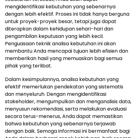
mengidentifikasi kebutuhan yang sebenarnya
dengan lebih efektif. Proses ini tidak hanya berguna
untuk proyek-proyek besar, tetapi juga dapat
diterapkan dalam kehidupan sehari-hari dan
pengambilan keputusan yang lebih kecil.
Penguasaan teknik analisa kebutuhan ini akan
membantu Anda mencapai tujuan lebih efisien dan
memberikan hasil yang memuaskan bagi semua
pihak yang terlibat.
Dalam kesimpulannya, analisa kebutuhan yang
efektif memerlukan pendekatan yang sistematis
dan menyeluruh. Dengan mengidentifikasi
stakeholder, mengumpulkan dan menganalisis data,
menyusun rekomendasi, serta melakukan evaluasi
secara terus-menerus, Anda dapat memastikan
bahwa kebutuhan yang sebenarnya terjawab
dengan baik. Semoga informasi ini bermanfaat bagi