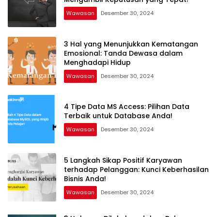
Wawasan
Desember 30, 2024
3 Hal yang Menunjukkan Kematangan
Emosional: Tanda Dewasa dalam
Menghadapi Hidup
Wawasan
Desember 30, 2024
4 Tipe Data MS Access: Pilihan Data
Terbaik untuk Database Anda!
Wawasan
Desember 30, 2024
5 Langkah Sikap Positif Karyawan
terhadap Pelanggan: Kunci Keberhasilan
Bisnis Anda!
Wawasan
Desember 30, 2024