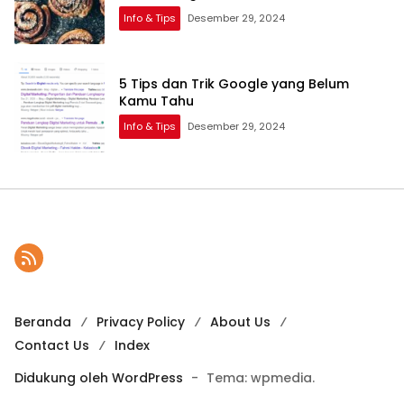
Info & Tips
Desember 29, 2024
5 Tips dan Trik Google yang Belum
Kamu Tahu
Info & Tips
Desember 29, 2024
Beranda
Privacy Policy
About Us
Contact Us
Index
Didukung oleh WordPress
-
Tema: wpmedia.