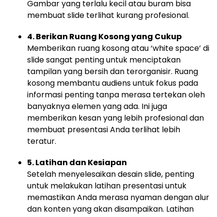
Gambar yang terlalu kecil atau buram bisa
membuat slide terlihat kurang profesional.
4. Berikan Ruang Kosong yang Cukup
Memberikan ruang kosong atau ‘white space’ di
slide sangat penting untuk menciptakan
tampilan yang bersih dan terorganisir. Ruang
kosong membantu audiens untuk fokus pada
informasi penting tanpa merasa tertekan oleh
banyaknya elemen yang ada. Ini juga
memberikan kesan yang lebih profesional dan
membuat presentasi Anda terlihat lebih
teratur.
5. Latihan dan Kesiapan
Setelah menyelesaikan desain slide, penting
untuk melakukan latihan presentasi untuk
memastikan Anda merasa nyaman dengan alur
dan konten yang akan disampaikan. Latihan