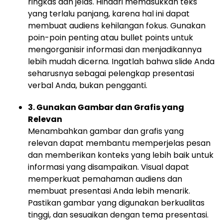
ringkas dan jelas. Hindari memasukkan teks
yang terlalu panjang, karena hal ini dapat
membuat audiens kehilangan fokus. Gunakan
poin-poin penting atau bullet points untuk
mengorganisir informasi dan menjadikannya
lebih mudah dicerna. Ingatlah bahwa slide Anda
seharusnya sebagai pelengkap presentasi
verbal Anda, bukan pengganti.
3. Gunakan Gambar dan Grafis yang
Relevan
Menambahkan gambar dan grafis yang
relevan dapat membantu memperjelas pesan
dan memberikan konteks yang lebih baik untuk
informasi yang disampaikan. Visual dapat
memperkuat pemahaman audiens dan
membuat presentasi Anda lebih menarik.
Pastikan gambar yang digunakan berkualitas
tinggi, dan sesuaikan dengan tema presentasi.