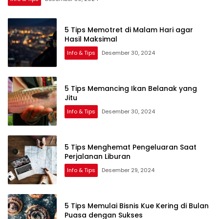
5 Tips Memotret di Malam Hari agar
Hasil Maksimal
Info & Tips
Desember 30, 2024
5 Tips Memancing Ikan Belanak yang
Jitu
Info & Tips
Desember 30, 2024
5 Tips Menghemat Pengeluaran Saat
Perjalanan Liburan
Info & Tips
Desember 29, 2024
5 Tips Memulai Bisnis Kue Kering di Bulan
Puasa dengan Sukses