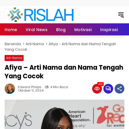
Langsung ke konten
Home
Viral News
Blog
Motivasi
Inspirasi
L
Beranda
Arti Nama
Afiya - Arti Nama dan Nama Tengah
Yang Cocok
Arti Nama
Afiya – Arti Nama dan Nama Tengah
Yang Cocok
422
Edward Philips
4 Min Baca
Oktober 11, 2024