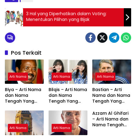
3 Hal yang Diperhatikan dalam Voting:
Menentukan Pilihan yang Bijak
Pos Terkait
Arti Nama
Arti Nama
Arti Nama
Biya – Arti Nama
Bilqis – Arti Nama
Bastian – Arti
dan Nama
dan Nama
Nama dan Nama
Tengah Yang
Tengah Yang
Tengah Yang
Cocok
Cocok
Cocok
Azzam Al Ghifari
– Arti Nama dan
Nama Tengah
Arti Nama
Arti Nama
Yang Cocok