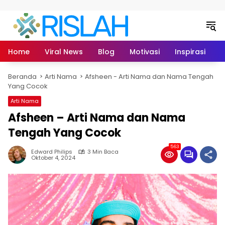
Langsung ke konten
Home
Viral News
Blog
Motivasi
Inspirasi
L
Beranda
Arti Nama
Afsheen - Arti Nama dan Nama Tengah
Yang Cocok
Arti Nama
Afsheen – Arti Nama dan Nama
Tengah Yang Cocok
563
Edward Philips
3 Min Baca
Oktober 4, 2024