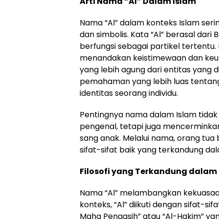
Arti Nama “Al” Dalam Islam
Nama “Al” dalam konteks Islam ser
dan simbolis. Kata “Al” berasal dari 
berfungsi sebagai partikel tertent
menandakan keistimewaan dan keun
yang lebih agung dari entitas yang
pemahaman yang lebih luas tenta
identitas seorang individu.
Pentingnya nama dalam Islam tidak
pengenal, tetapi juga mencerminkan
sang anak. Melalui nama, orang tu
sifat-sifat baik yang terkandung d
Filosofi yang Terkandung dalam
Nama “Al” melambangkan kekuasaan
konteks, “Al” diikuti dengan sifat-si
Maha Pengasih” atau “Al-Hakim” ya