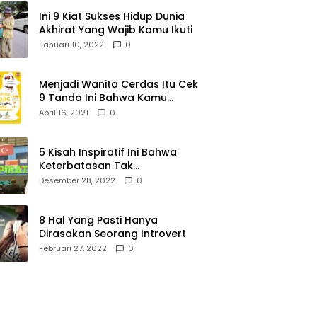
Ini 9 Kiat Sukses Hidup Dunia
Akhirat Yang Wajib Kamu Ikuti
Januari 10, 2022
0
Menjadi Wanita Cerdas Itu Cek
9 Tanda Ini Bahwa Kamu
Memang Wanita Cerdas
April 16, 2021
0
5 Kisah Inspiratif Ini Bahwa
Keterbatasan Tak
Menghalangi Segalanya
Desember 28, 2022
0
8 Hal Yang Pasti Hanya
Dirasakan Seorang Introvert
Februari 27, 2022
0