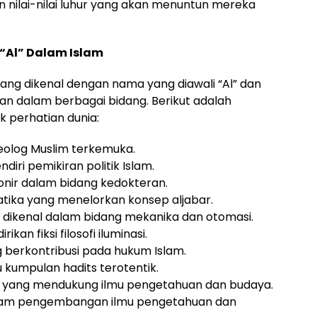
 nilai-nilai luhur yang akan menuntun mereka
“Al” Dalam Islam
yang dikenal dengan nama yang diawali “Al” dan
kan dalam berbagai bidang. Berikut adalah
k perhatian dunia:
 teolog Muslim terkemuka.
iri pemikiran politik Islam.
ionir dalam bidang kedokteran.
tika yang menelorkan konsep aljabar.
ur, dikenal dalam bidang mekanika dan otomasi.
kan fiksi filosofi iluminasi.
 berkontribusi pada hukum Islam.
u kumpulan hadits terotentik.
h yang mendukung ilmu pengetahuan dan budaya.
 dalam pengembangan ilmu pengetahuan dan