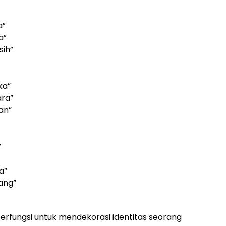
a”
a”
ih”
ka”
ara”
an”
”
a”
ang”
berfungsi untuk mendekorasi identitas seorang