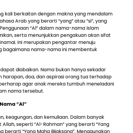
ing kali berkaitan dengan makna yang mendalam
Bahasa Arab yang berarti “yang” atau “si”, yang
u. Penggunaan “Al” dalam nama-nama Islam
ikan, serta menunjukkan pengakuan akan sifat
 dinamai. Ini merupakan pengantar menuju
ng bagaimana nama-nama ini membentuk
 dapat diabaikan. Nama bukan hanya sekadar
 harapan, doa, dan aspirasi orang tua terhadap
a berharap agar anak mereka tumbuh meneladani
alam nama tersebut.
 Nama “Al”
, keagungan, dan kemuliaan. Dalam banyak
fat Allah, seperti “Al-Rahman” yang berarti “Yang
ng berarti “Yang Maha Bijaksana”. Menggunakan