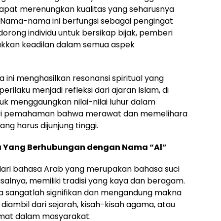
apat merenungkan kualitas yang seharusnya
i. Nama-nama ini berfungsi sebagai pengingat
dorong individu untuk bersikap bijak, pemberi
akkan keadilan dalam semua aspek
 ini menghasilkan resonansi spiritual yang
ilaku menjadi refleksi dari ajaran Islam, di
uk menggaungkan nilai-nilai luhur dalam
mberi pemahaman bahwa merawat dan memelihara
g harus dijunjung tinggi.
a Yang Berhubungan dengan Nama “Al”
sal dari bahasa Arab yang merupakan bahasa suci
salnya, memiliki tradisi yang kaya dan beragam.
a sangatlah signifikan dan mengandung makna
iambil dari sejarah, kisah-kisah agama, atau
rmat dalam masyarakat.