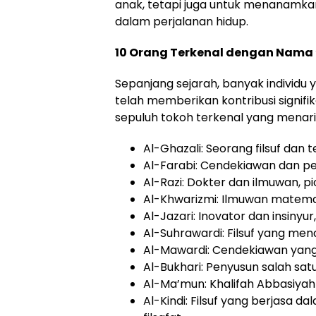
anak, tetapi juga untuk menanamkan
dalam perjalanan hidup.
10 Orang Terkenal dengan Nama 
Sepanjang sejarah, banyak individu 
telah memberikan kontribusi signifi
sepuluh tokoh terkenal yang menari
Al-Ghazali: Seorang filsuf dan
Al-Farabi: Cendekiawan dan pend
Al-Razi: Dokter dan ilmuwan, p
Al-Khwarizmi: Ilmuwan matema
Al-Jazari: Inovator dan insiny
Al-Suhrawardi: Filsuf yang mendiri
Al-Mawardi: Cendekiawan yang
Al-Bukhari: Penyusun salah sat
Al-Ma’mun: Khalifah Abbasiya
Al-Kindi: Filsuf yang berjasa