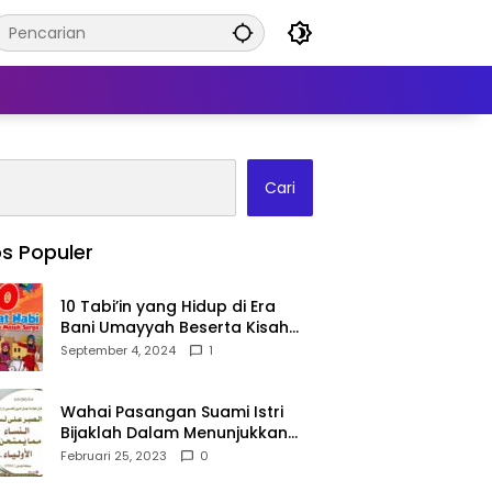
Cari
s Populer
10 Tabi’in yang Hidup di Era
Bani Umayyah Beserta Kisah
Teladan Mereka!
September 4, 2024
1
Wahai Pasangan Suami Istri
Bijaklah Dalam Menunjukkan
Kebahagiaanmu Di Publik
Februari 25, 2023
0