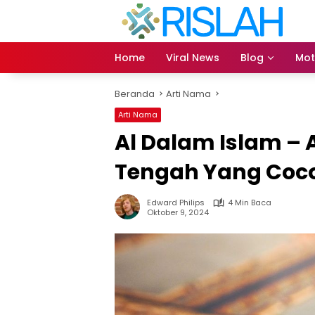
Langsung
ke
konten
Home
Viral News
Blog
Mot
Beranda
Arti Nama
Arti Nama
Al Dalam Islam –
Tengah Yang Coc
Edward Philips
4 Min Baca
Oktober 9, 2024