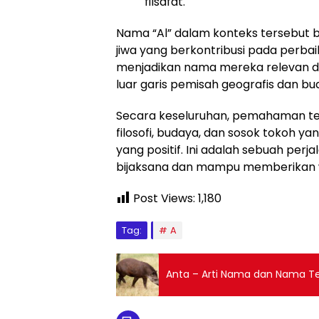
filsafat.
Nama “Al” dalam konteks tersebut b
jiwa yang berkontribusi pada perbaik
menjadikan nama mereka relevan da
luar garis pemisah geografis dan bu
Secara keseluruhan, pemahaman ter
filosofi, budaya, dan sosok tokoh
yang positif. Ini adalah sebuah p
bijaksana dan mampu memberikan w
Post Views:
1,180
Tag:
A
Anta – Arti Nama dan Nama 