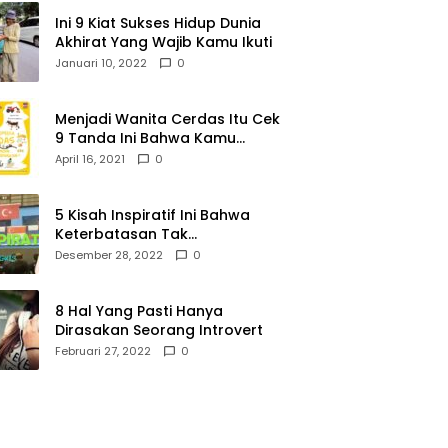
Ini 9 Kiat Sukses Hidup Dunia
Akhirat Yang Wajib Kamu Ikuti
Januari 10, 2022
0
Menjadi Wanita Cerdas Itu Cek
9 Tanda Ini Bahwa Kamu
Memang Wanita Cerdas
April 16, 2021
0
5 Kisah Inspiratif Ini Bahwa
Keterbatasan Tak
Menghalangi Segalanya
Desember 28, 2022
0
8 Hal Yang Pasti Hanya
Dirasakan Seorang Introvert
Februari 27, 2022
0