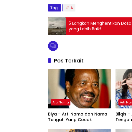
Tag:
A
5 Langkah Menghentikan Dosa 
yang Lebih Baik!
Pos Terkait
Arti Nama
Arti N
Biya – Arti Nama dan Nama
Bilqis 
Tengah Yang Cocok
Tengah