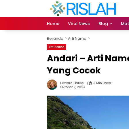
Langsung
ke
konten
Home
Viral News
Blog
Mot
Beranda
Arti Nama
Arti Nama
Andari – Arti Na
Yang Cocok
Edward Philips
3 Min Baca
Oktober 7, 2024