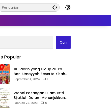
Cari
s Populer
10 Tabi’in yang Hidup di Era
Bani Umayyah Beserta Kisah
Teladan Mereka!
September 4, 2024
1
Wahai Pasangan Suami Istri
Bijaklah Dalam Menunjukkan
Kebahagiaanmu Di Publik
Februari 25, 2023
0