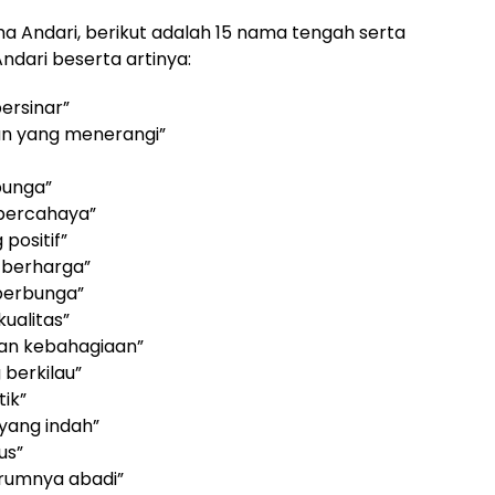
 Andari, berikut adalah 15 nama tengah serta
dari beserta artinya:
ersinar”
an yang menerangi”
bunga”
bercahaya”
positif”
 berharga”
berbunga”
kualitas”
dan kebahagiaan”
 berkilau”
tik”
 yang indah”
us”
arumnya abadi”