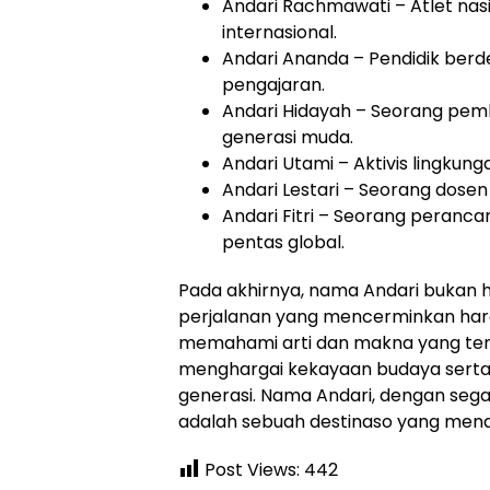
Andari Rachmawati – Atlet na
internasional.
Andari Ananda – Pendidik berd
pengajaran.
Andari Hidayah – Seorang pem
generasi muda.
Andari Utami – Aktivis lingkun
Andari Lestari – Seorang dosen
Andari Fitri – Seorang peranc
pentas global.
Pada akhirnya, nama Andari bukan 
perjalanan yang mencerminkan hara
memahami arti dan makna yang terk
menghargai kekayaan budaya serta k
generasi. Nama Andari, dengan segal
adalah sebuah destinaso yang menaw
Post Views:
442