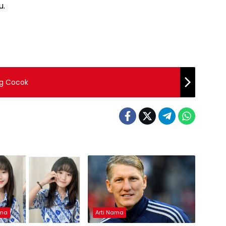
u.
ng Cocok
ama
Arti Nama