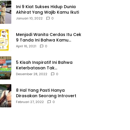
Ini 9 Kiat Sukses Hidup Dunia
Akhirat Yang Wajib Kamu Ikuti
Januari 10, 2022
0
Menjadi Wanita Cerdas Itu Cek
9 Tanda Ini Bahwa Kamu
Memang Wanita Cerdas
April 16, 2021
0
5 Kisah Inspiratif Ini Bahwa
Keterbatasan Tak
Menghalangi Segalanya
Desember 28, 2022
0
8 Hal Yang Pasti Hanya
Dirasakan Seorang Introvert
Februari 27, 2022
0