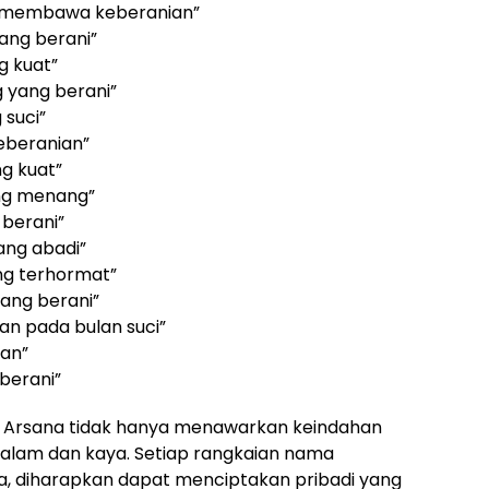
g membawa keberanian”
ang berani”
g kuat”
 yang berani”
 suci”
eberanian”
g kuat”
ng menang”
 berani”
ang abadi”
ng terhormat”
ang berani”
n pada bulan suci”
ian”
berani”
 Arsana tidak hanya menawarkan keindahan
dalam dan kaya. Setiap rangkaian nama
, diharapkan dapat menciptakan pribadi yang