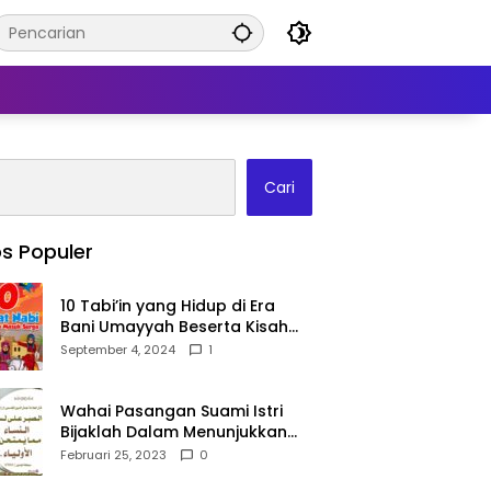
Cari
s Populer
10 Tabi’in yang Hidup di Era
Bani Umayyah Beserta Kisah
Teladan Mereka!
September 4, 2024
1
Wahai Pasangan Suami Istri
Bijaklah Dalam Menunjukkan
Kebahagiaanmu Di Publik
Februari 25, 2023
0