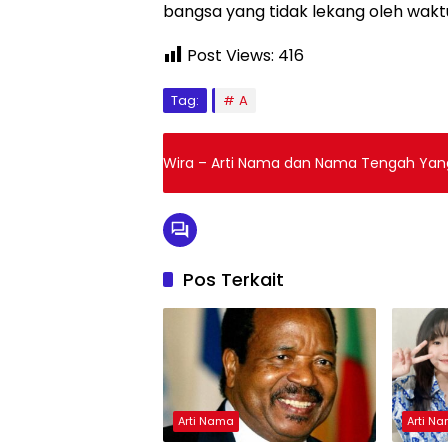
bangsa yang tidak lekang oleh wakt
Post Views:
416
Tag:
A
Wira – Arti Nama dan Nama Tengah Ya
Pos Terkait
Arti Nama
Arti N