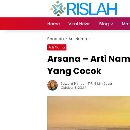
Langsung
ke
konten
Home
Viral News
Blog
Mot
Beranda
Arti Nama
Arti Nama
Arsana – Arti N
Yang Cocok
Edward Philips
4 Min Baca
Oktober 8, 2024