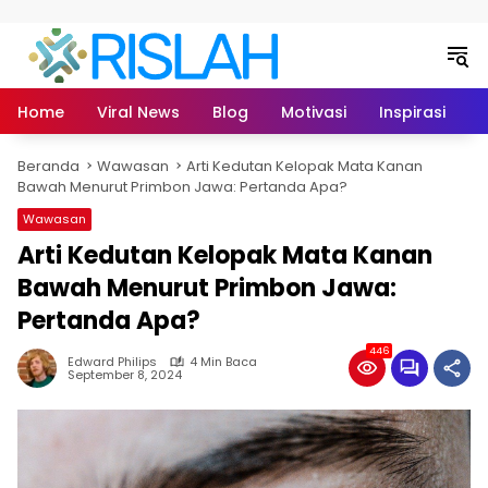
Langsung ke konten
Home
Viral News
Blog
Motivasi
Inspirasi
L
Beranda
Wawasan
Arti Kedutan Kelopak Mata Kanan
Bawah Menurut Primbon Jawa: Pertanda Apa?
Wawasan
Arti Kedutan Kelopak Mata Kanan
Bawah Menurut Primbon Jawa:
Pertanda Apa?
446
Edward Philips
4 Min Baca
September 8, 2024