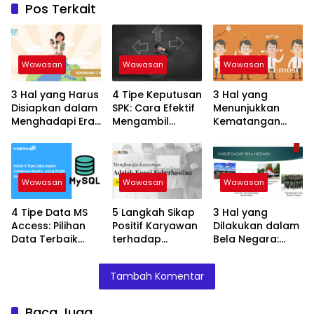
Pos Terkait
Wawasan
Wawasan
Wawasan
3 Hal yang Harus
4 Tipe Keputusan
3 Hal yang
Disiapkan dalam
SPK: Cara Efektif
Menunjukkan
Menghadapi Era
Mengambil
Kematangan
Globalisasi:
Keputusan yang
Emosional:
Keterampilan
Tepat!
Tanda Dewasa
untuk Sukses
dalam
Menghadapi
Wawasan
Wawasan
Wawasan
Hidup
4 Tipe Data MS
5 Langkah Sikap
3 Hal yang
Access: Pilihan
Positif Karyawan
Dilakukan dalam
Data Terbaik
terhadap
Bela Negara:
untuk Database
Pelanggan: Kunci
Kewajiban Setiap
Anda!
Keberhasilan
Warga Negara
Tambah Komentar
Bisnis Anda!
Indonesia
Baca Juga