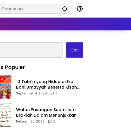
Cari
s Populer
10 Tabi’in yang Hidup di Era
Bani Umayyah Beserta Kisah
Teladan Mereka!
September 4, 2024
1
Wahai Pasangan Suami Istri
Bijaklah Dalam Menunjukkan
Kebahagiaanmu Di Publik
Februari 25, 2023
0