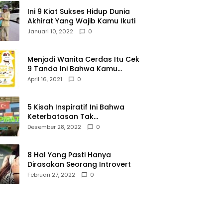
Ini 9 Kiat Sukses Hidup Dunia
Akhirat Yang Wajib Kamu Ikuti
Januari 10, 2022
0
Menjadi Wanita Cerdas Itu Cek
9 Tanda Ini Bahwa Kamu
Memang Wanita Cerdas
April 16, 2021
0
5 Kisah Inspiratif Ini Bahwa
Keterbatasan Tak
Menghalangi Segalanya
Desember 28, 2022
0
8 Hal Yang Pasti Hanya
Dirasakan Seorang Introvert
Februari 27, 2022
0