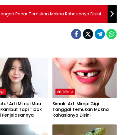
 Dengan Pacar Temukan Makna Rahasianya Disini
mpi
Arti Mimpi
ta! Arti Mimpi Mau
Simak! Arti Mimpi Gigi
 Rambut Tapi Tidak
Tanggal Temukan Makna
Ini Penjelasannya
Rahasianya Disini