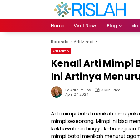
Langsung
ke
konten
Home
Viral News
Blog
Mot
Beranda
Arti Mimpi
Arti Mimpi
Kenali Arti Mimpi
Ini Artinya Menur
Edward Philips
3 Min Baca
April 27, 2024
Arti mimpi batal menikah merupakan
mimpi seseorang. Mimpi ini bisa m
kekhawatiran hingga kebahagiaan. Da
mimpi batal menikah menurut agama 