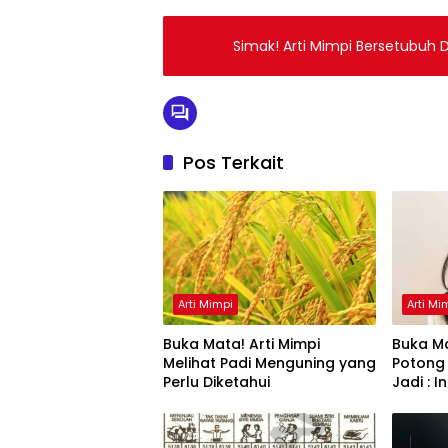
Simak! Arti Mimpi Bersetubuh
Pos Terkait
Arti Mimpi
Arti Mi
Buka Mata! Arti Mimpi
Buka Ma
Melihat Padi Menguning yang
Potong
Perlu Diketahui
Jadi : 