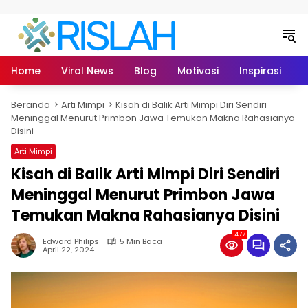
Langsung ke konten
Home
Viral News
Blog
Motivasi
Inspirasi
L
Beranda
Arti Mimpi
Kisah di Balik Arti Mimpi Diri Sendiri
Meninggal Menurut Primbon Jawa Temukan Makna Rahasianya
Disini
Arti Mimpi
Kisah di Balik Arti Mimpi Diri Sendiri
Meninggal Menurut Primbon Jawa
Temukan Makna Rahasianya Disini
477
Edward Philips
5 Min Baca
April 22, 2024