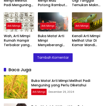
Mimpi Melihat
Mimpi Mau
Gigi Tanggal
Padi Menguning
Potong Rambut
Temukan Makna
yang Perlu
Tapi Tidak Jadi :
Rahasianya Disini
Diketahui
Ini Penjelasannya
Arti Mimpi
Arti Mimpi
Arti Mimpi
Wah, Arti Mimpi
Buka Mata! Arti
Kenali Arti Mimpi
Rumah Hampir
Mimpi
Melihat Ular Di
Terbakar yang
Menyeberangi
Kamar Mandi
Perlu Diketahui
Sungai Bersama
Menurut Islam :
Teman Ternyata
Ini Penjelasannya
Tambah Komentar
Ini Artinya
Menurut Pakar
Baca Juga
Buka Mata! Arti Mimpi Melihat Padi
Menguning yang Perlu Diketahui
Arti Mimpi
Desember 29, 2024