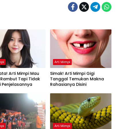
mpi
Arti Mimpi
ta! Arti Mimpi Mau
Simak! Arti Mimpi Gigi
 Rambut Tapi Tidak
Tanggal Temukan Makna
Ini Penjelasannya
Rahasianya Disini
mpi
Arti Mimpi