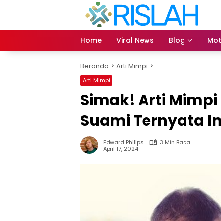
Langsung
ke
konten
Home
Viral News
Blog
Mot
Beranda
Arti Mimpi
Arti Mimpi
Simak! Arti Mimpi
Suami Ternyata In
Edward Philips
3 Min Baca
April 17, 2024