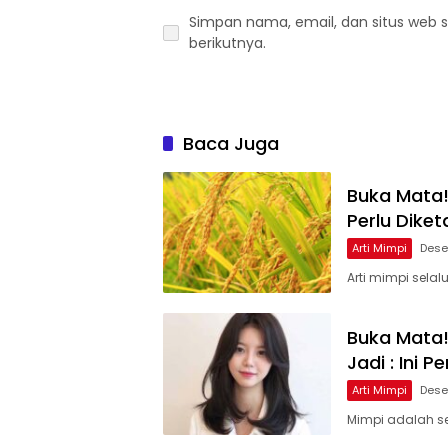
Simpan nama, email, dan situs web 
berikutnya.
Baca Juga
Buka Mata!
Perlu Diket
Arti Mimpi
Dese
Arti mimpi selal
Buka Mata!
Jadi : Ini 
Arti Mimpi
Dese
Mimpi adalah se