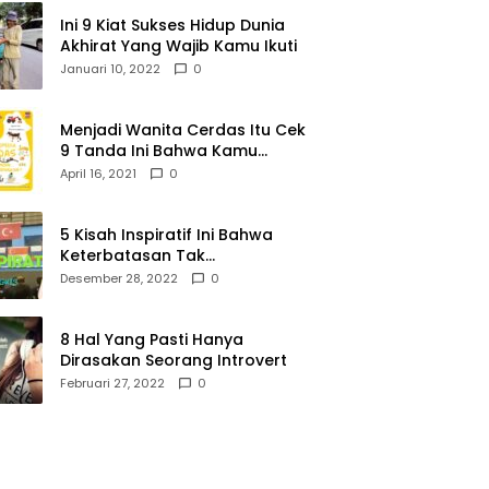
Ini 9 Kiat Sukses Hidup Dunia
Akhirat Yang Wajib Kamu Ikuti
Januari 10, 2022
0
Menjadi Wanita Cerdas Itu Cek
9 Tanda Ini Bahwa Kamu
Memang Wanita Cerdas
April 16, 2021
0
5 Kisah Inspiratif Ini Bahwa
Keterbatasan Tak
Menghalangi Segalanya
Desember 28, 2022
0
8 Hal Yang Pasti Hanya
Dirasakan Seorang Introvert
Februari 27, 2022
0