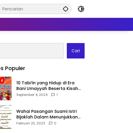
Cari
s Populer
10 Tabi’in yang Hidup di Era
Bani Umayyah Beserta Kisah
Teladan Mereka!
September 4, 2024
1
Wahai Pasangan Suami Istri
Bijaklah Dalam Menunjukkan
Kebahagiaanmu Di Publik
Februari 25, 2023
0